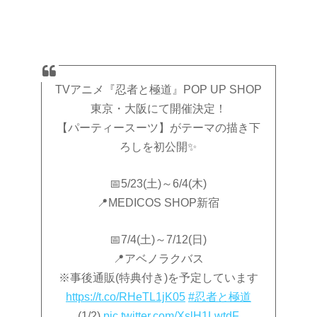
TVアニメ『忍者と極道』POP UP SHOP
東京・大阪にて開催決定！
【パーティースーツ】がテーマの描き下
ろしを初公開✨
📅5/23(土)～6/4(木)
📍MEDICOS SHOP新宿
📅7/4(土)～7/12(日)
📍アベノラクバス
※事後通販(特典付き)を予定しています
https://t.co/RHeTL1jK05
#忍者と極道
(1/2)
pic.twitter.com/XslH1LwtdF