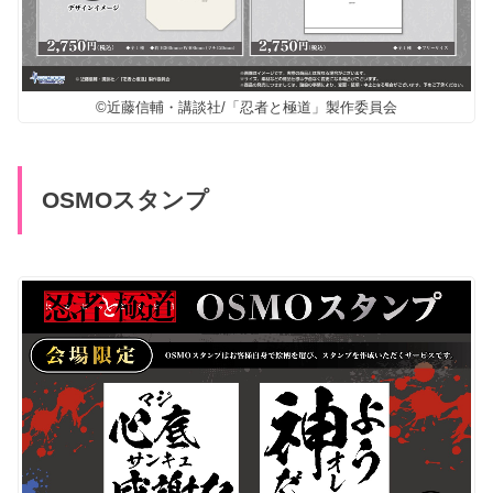
©近藤信輔・講談社/「忍者と極道」製作委員会
OSMOスタンプ