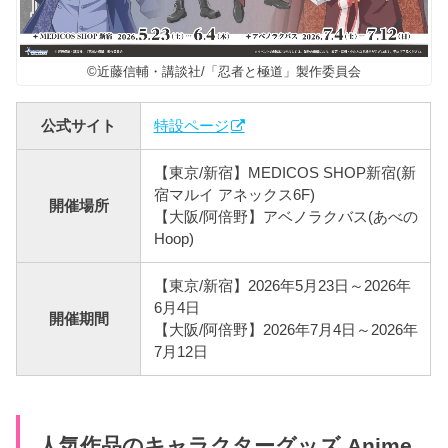
©近藤信輔・講談社/「忍者と極道」製作委員会
公式サイト
特設ページ
【東京/新宿】MEDICOS SHOP新宿(新
宿マルイ アネックス6F)
開催場所
【大阪/阿倍野】アベノラクバス(あべの
Hoop)
【東京/新宿】2026年5月23日～2026年
6月4日
開催期間
【大阪/阿倍野】2026年7月4日～2026年
7月12日
人気作品のキャラクターグッズ Anime