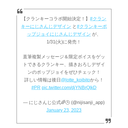
【クランキーコラボ開始決定！】
#クラン
キーにじさんじデザイン
と
#クランキーポ
ップジョイにじさんじデザイン
が、
1/31(火)に発売！
直筆複製メッセージ＆限定ボイスをゲッ
トできるクランキー、描きおろしデザイ
ンのポップジョイをぜひチェック！
詳しい情報は後日
@lotte_koibito
から！
#PR
pic.twitter.com/djYNBrQlkD
— にじさんじ公式🌈🕒 (@nijisanji_app)
January 23, 2023