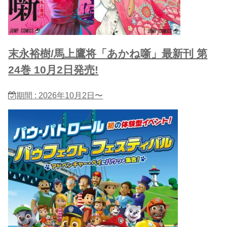
末永裕樹/馬上鷹将「あかね噺」最新刊 第
24巻 10月2日発売!
期間 : 2026年10月2日〜