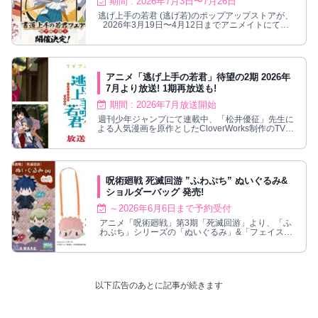
期間 : 2026年7月3日〜7月26日
逃げ上手の若君 (逃げ若)のポップアップストアが、
2026年3月19日〜4月12日までアニメイトにて開
催！描き下ろしグッズが登場！
アニメ「逃げ上手の若君」待望の2期 2026年
7月より放送! 1期再放送も!
期間 : 2026年7月放送開始
週刊少年ジャンプにて連載中、「松井優征」先生に
よる人気漫画を原作としたCloverWorks制作のTVア
ニメ「逃げ上手の若君 (逃げ若)」の2期が2026年7
月より放送されることが発表。ティザービジュアル
と、ビジュアル解禁映像が公開された。また、
2026年4月より、アニメ1期の再放送も実施!
呪術廻戦 死滅回游 ”ふわぷち” ぬいぐるみ&
ショルダーバッグ 発売!
～2026年6月6日まで予約受付
アニメ「呪術廻戦」第3期「死滅回游」より、「ふ
わぷち」シリーズの「ぬいぐるみ」&「フェイスシ
ョルダーバッグ」が2026年10月発売!
以下広告のあとに記事が続きます