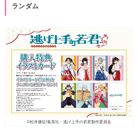
ランダム
©松井優征/集英社・逃げ上手の若君製作委員会