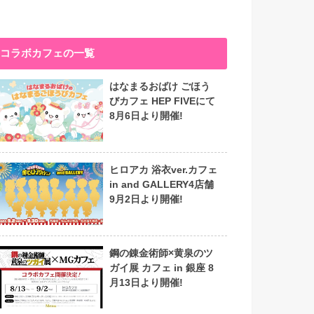
コラボカフェの一覧
はなまるおばけ ごほう
びカフェ HEP FIVEにて
8月6日より開催!
ヒロアカ 浴衣ver.カフェ
in and GALLERY4店舗
9月2日より開催!
鋼の錬金術師×黄泉のツ
ガイ展 カフェ in 銀座 8
月13日より開催!