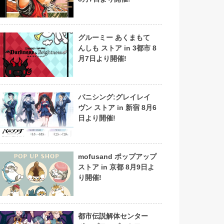
グルーミー あくまもて
んしも ストア in 3都市 8
月7日より開催!
パニシング:グレイレイ
ヴン ストア in 新宿 8月6
日より開催!
mofusand ポップアップ
ストア in 京都 8月9日よ
り開催!
都市伝説解体センター