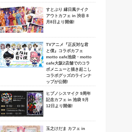
すとぷり 縁日風テイク
アウトカフェ in 渋谷 8
月8日より開催!
TVアニメ『正反対な君
と僕』コラボカフェ
motto cafe池袋・motto
cafe大阪2店舗でのコラ
ボメニューと描き起こし
コラボグッズのラインナ
ップが公開!
ヒプノシスマイク 9周年
記念カフェ in 池袋 9月
12日より開催!
玉之けだま カフェ in