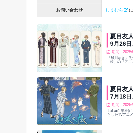
お問い合わせ
しまむら
夏目友人
9月26
期間 : 202
「緑川ゆき」先
帳」の『アニ
2025年9月
夏目友人
7月18
期間 : 202
LaLa(白泉
としたTVアニメ
での期間、マル