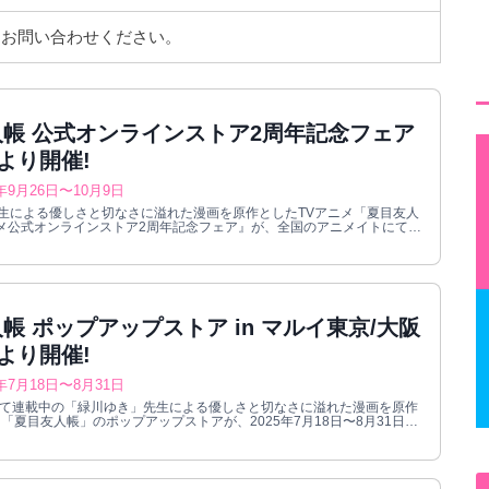
にお問い合わせください。
帳 公式オンラインストア2周年記念フェア
日より開催!
5年9月26日〜10月9日
生による優しさと切なさに溢れた漫画を原作としたTVアニメ「夏目友人
メ公式オンラインストア2周年記念フェア』が、全国のアニメイトにて
26日〜10月9日までの期間限定で開催される。新規描き下ろしイラスト“浴
衣”を使用した新作グッズやオリジナルノベルティーが登場!
帳 ポップアップストア in マルイ東京/大阪
日より開催!
5年7月18日〜8月31日
社)にて連載中の「緑川ゆき」先生による優しさと切なさに溢れた漫画を原作
「夏目友人帳」のポップアップストアが、2025年7月18日〜8月31日ま
イ2店舗(北千住 / なんば)にて開催！浴衣に身を包み花火を楽しむ、夏ら
しい描き下ろしイラストを使用したグッズが登場！