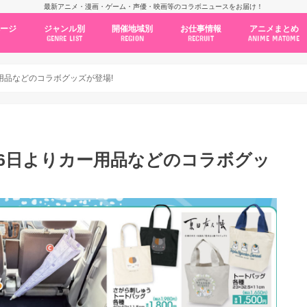
最新アニメ・漫画・ゲーム・声優・映画等のコラボニュースをお届け！
ページ
ジャンル別
開催地域別
お仕事情報
アニメまとめ
GENRE LIST
REGION
RECRUIT
ANIME MATOME
コラボカフェ
常設店舗
ポップアップストア
原画展・展示会
くじ / プライズ / ガチャ
店舗系コラボ
テーマパーク・遊園地
アニメ・漫画の期間限定イベント
グッズ
ファッション
コミック・ムック本
新作アニメ情報
ニュース
池袋
秋葉原
新宿
大阪
福岡
名古屋
カプコン
NSグループ
BENELIC
アニメイト
トランジットホールディングス
モトヤフーズ
TOWER RECORDS
タブリエ・マーケティング
GENDA GiGO Entertainment
ー用品などのコラボグッズが登場!
月26日よりカー用品などのコラボグッ