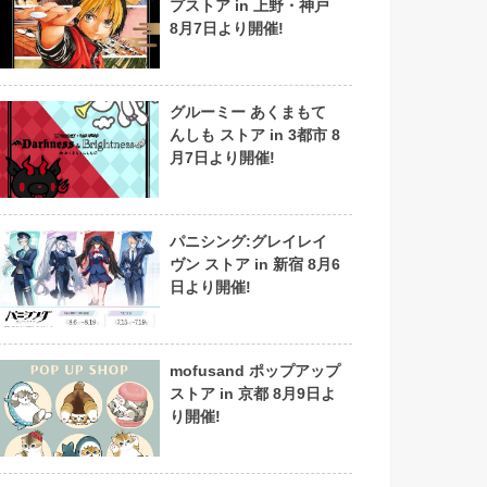
プストア in 上野・神戸
8月7日より開催!
グルーミー あくまもて
んしも ストア in 3都市 8
月7日より開催!
パニシング:グレイレイ
ヴン ストア in 新宿 8月6
日より開催!
mofusand ポップアップ
ストア in 京都 8月9日よ
り開催!