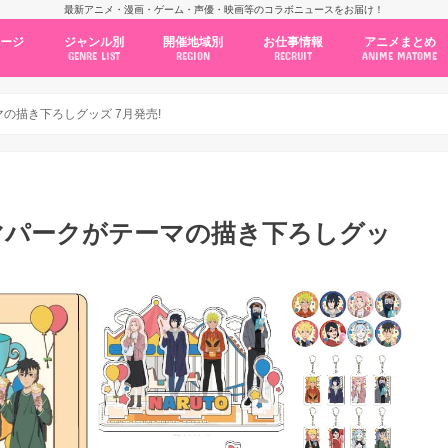
最新アニメ・漫画・ゲーム・声優・映画等のコラボニュースをお届け！
ページ
ジャンル別
開催地域別
お仕事情報
アニメまとめ
GENRE LIST
REGION
RECRUIT
ANIME MATOME
コラボカフェ
常設店舗
ポップアップストア
原画展・展示会
くじ / プライズ / ガチャ
店舗系コラボ
テーマパーク・遊園地
アニメ・漫画の期間限定イベント
グッズ
ファッション
コミック・ムック本
新作アニメ情報
ニュース
池袋
秋葉原
新宿
大阪
福岡
名古屋
カプコン
NSグループ
BENELIC
アニメイト
トランジットホールディングス
モトヤフーズ
TOWER RECORDS
タブリエ・マーケティング
GENDA GiGO Entertainment
ーマの描き下ろしグッズ 7月発売!
 テーマパークがテーマの描き下ろしグッ