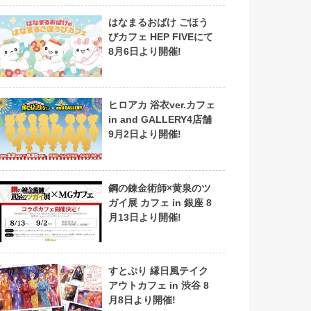
はなまるおばけ ごほう
びカフェ HEP FIVEにて
8月6日より開催!
ヒロアカ 浴衣ver.カフェ
in and GALLERY4店舗
9月2日より開催!
鋼の錬金術師×黄泉のツ
ガイ展 カフェ in 銀座 8
月13日より開催!
すとぷり 縁日風テイク
アウトカフェ in 渋谷 8
月8日より開催!