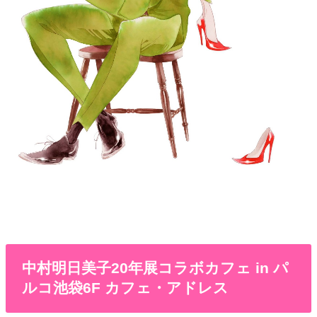
中村明日美子20年展コラボカフェ in パ
ルコ池袋6F カフェ・アドレス