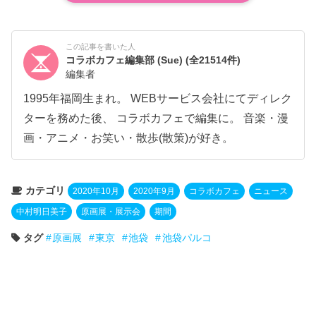
この記事を書いた人
コラボカフェ編集部 (Sue)
(全21514件)
編集者
1995年福岡生まれ。 WEBサービス会社にてディレク
ターを務めた後、 コラボカフェで編集に。 音楽・漫
画・アニメ・お笑い・散歩(散策)が好き。
カテゴリ
2020年10月
2020年9月
コラボカフェ
ニュース
中村明日美子
原画展・展示会
期間
タグ
原画展
東京
池袋
池袋パルコ