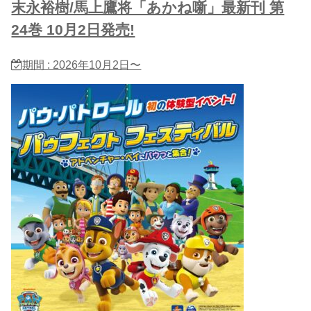
末永裕樹/馬上鷹将「あかね噺」最新刊 第
24巻 10月2日発売!
期間 : 2026年10月2日〜