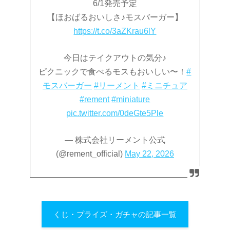
6/1発売予定
【ほおばるおいしさ♪モスバーガー】
https://t.co/3aZKrau6lY
今日はテイクアウトの気分♪
ピクニックで食べるモスもおいしい〜！
#
モスバーガー
#リーメント
#ミニチュア
#rement
#miniature
pic.twitter.com/0deGte5Ple
— 株式会社リーメント公式
(@rement_official)
May 22, 2026
くじ・プライズ・ガチャの記事一覧