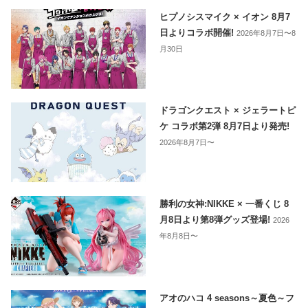
ヒプノシスマイク × イオン 8月7
日よりコラボ開催!
2026年8月7日〜8
月30日
ドラゴンクエスト × ジェラートピ
ケ コラボ第2弾 8月7日より発売!
2026年8月7日〜
勝利の女神:NIKKE × 一番くじ 8
月8日より第8弾グッズ登場!
2026
年8月8日〜
アオのハコ 4 seasons～夏色～フ