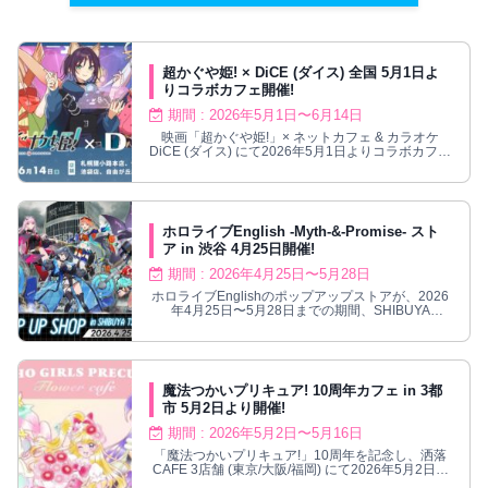
超かぐや姫! × DiCE (ダイス) 全国 5月1日よ
りコラボカフェ開催!
期間 : 2026年5月1日〜6月14日
映画「超かぐや姫!」× ネットカフェ & カラオケ
DiCE (ダイス) にて2026年5月1日よりコラボカフェ
が開催される。
ホロライブEnglish -Myth-&-Promise- スト
ア in 渋谷 4月25日開催!
期間 : 2026年4月25日〜5月28日
ホロライブEnglishのポップアップストアが、2026
年4月25日〜5月28日までの期間、SHIBUYA
TSUTAYAにて開催！
魔法つかいプリキュア! 10周年カフェ in 3都
市 5月2日より開催!
期間 : 2026年5月2日〜5月16日
「魔法つかいプリキュア!」10周年を記念し、洒落
CAFE 3店舗 (東京/大阪/福岡) にて2026年5月2日よ
りコラボカフェ開催!