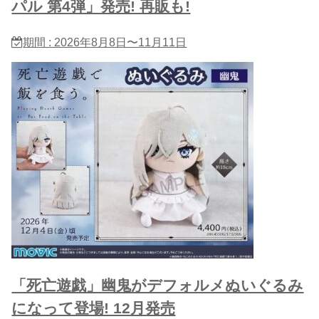
パル 第4弾」発売! 再販も!
期間 : 2026年8月8日〜11月11日
「死亡遊戯」幽鬼がデフォルメぬいぐるみ
になって登場! 12月発売