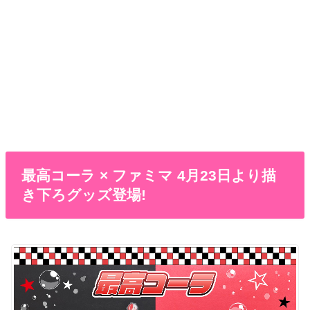
最高コーラ × ファミマ 4月23日より描
き下ろグッズ登場!