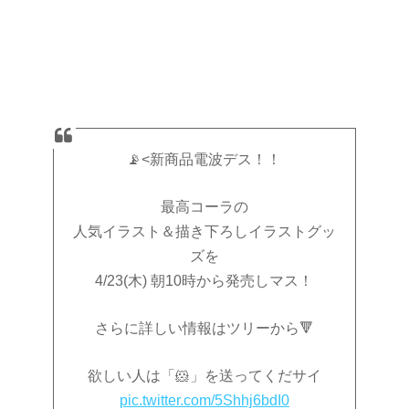
📡<新商品電波デス！！
最高コーラの
人気イラスト＆描き下ろしイラストグッ
ズを
4/23(木) 朝10時から発売しマス！
さらに詳しい情報はツリーから🔻
欲しい人は「🐹」を送ってくだサイ
pic.twitter.com/5Shhj6bdI0