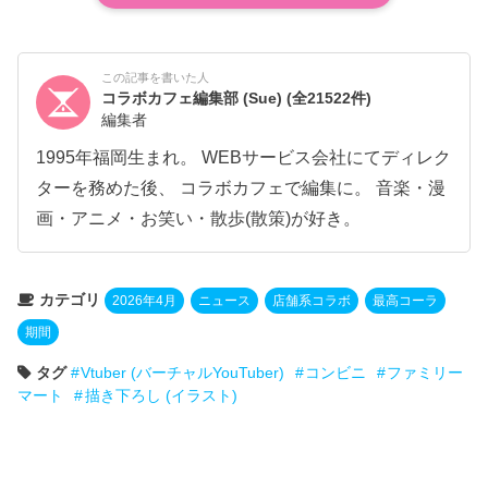
この記事を書いた人
コラボカフェ編集部 (Sue)
(全21522件)
編集者
1995年福岡生まれ。 WEBサービス会社にてディレク
ターを務めた後、 コラボカフェで編集に。 音楽・漫
画・アニメ・お笑い・散歩(散策)が好き。
カテゴリ
2026年4月
ニュース
店舗系コラボ
最高コーラ
期間
タグ
Vtuber (バーチャルYouTuber)
コンビニ
ファミリー
マート
描き下ろし (イラスト)