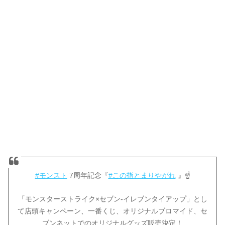
#モンスト
7周年記念『
#この指とまりやがれ
』☝
「モンスターストライク×セブン‐イレブンタイアップ」とし
て店頭キャンペーン、一番くじ、オリジナルブロマイド、セ
ブンネットでのオリジナルグッズ販売決定！