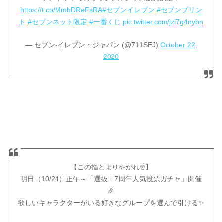
https://t.co/MmbDReFsRA
#セブンイレブン
#セブンプリン
ト
#セブンネット限定
#一番くじ
pic.twitter.com/jzi7g4nybn
— セブン‐イレブン・ジャパン (@711SEJ)
October 22,
2020
【この指とまりやがれ☝】
明日（10/24）正午～「選抜！7周年人気投票ガチャ」開催
🎉
欲しいキャラクターがいる好きなグループを選んで引ける✨