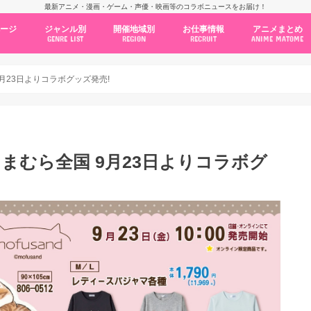
最新アニメ・漫画・ゲーム・声優・映画等のコラボニュースをお届け！
ページ
ジャンル別
開催地域別
お仕事情報
アニメまとめ
GENRE LIST
REGION
RECRUIT
ANIME MATOME
コラボカフェ
常設店舗
ポップアップストア
原画展・展示会
くじ / プライズ / ガチャ
店舗系コラボ
テーマパーク・遊園地
アニメ・漫画の期間限定イベント
グッズ
ファッション
コミック・ムック本
新作アニメ情報
ニュース
池袋
秋葉原
新宿
大阪
福岡
名古屋
カプコン
NSグループ
BENELIC
アニメイト
トランジットホールディングス
モトヤフーズ
TOWER RECORDS
タブリエ・マーケティング
GENDA GiGO Entertainment
国 9月23日よりコラボグッズ発売!
 × しまむら全国 9月23日よりコラボグ