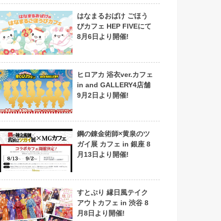
はなまるおばけ ごほう
びカフェ HEP FIVEにて
8月6日より開催!
ヒロアカ 浴衣ver.カフェ
in and GALLERY4店舗
9月2日より開催!
鋼の錬金術師×黄泉のツ
ガイ展 カフェ in 銀座 8
月13日より開催!
すとぷり 縁日風テイク
アウトカフェ in 渋谷 8
月8日より開催!