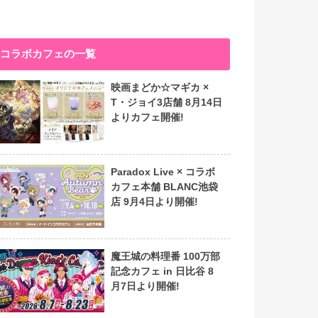
コラボカフェの一覧
映画まどか☆マギカ ×
T・ジョイ3店舗 8月14日
よりカフェ開催!
Paradox Live × コラボ
カフェ本舗 BLANC池袋
店 9月4日より開催!
魔王城の料理番 100万部
記念カフェ in 日比谷 8
月7日より開催!