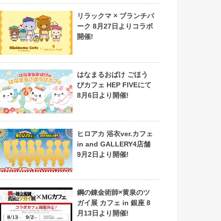
リラックマ × ブランチパ
ーク 8月27日よりコラボ
開催!
はなまるおばけ ごほう
びカフェ HEP FIVEにて
8月6日より開催!
ヒロアカ 浴衣ver.カフェ
in and GALLERY4店舗
9月2日より開催!
鋼の錬金術師×黄泉のツ
ガイ展 カフェ in 銀座 8
月13日より開催!