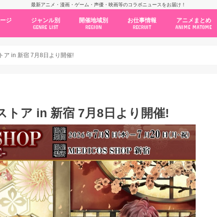
最新アニメ・漫画・ゲーム・声優・映画等のコラボニュースをお届け！
ページ
ジャンル別
開催地域別
お仕事情報
アニメまとめ
GENRE LIST
REGION
RECRUIT
ANIME MATOME
コラボカフェ
常設店舗
ポップアップストア
原画展・展示会
くじ / プライズ / ガチャ
店舗系コラボ
テーマパーク・遊園地
アニメ・漫画の期間限定イベント
グッズ
ファッション
コミック・ムック本
新作アニメ情報
ニュース
池袋
秋葉原
新宿
大阪
福岡
名古屋
カプコン
NSグループ
BENELIC
アニメイト
トランジットホールディングス
モトヤフーズ
TOWER RECORDS
タブリエ・マーケティング
GENDA GiGO Entertainment
 in 新宿 7月8日より開催!
ア in 新宿 7月8日より開催!