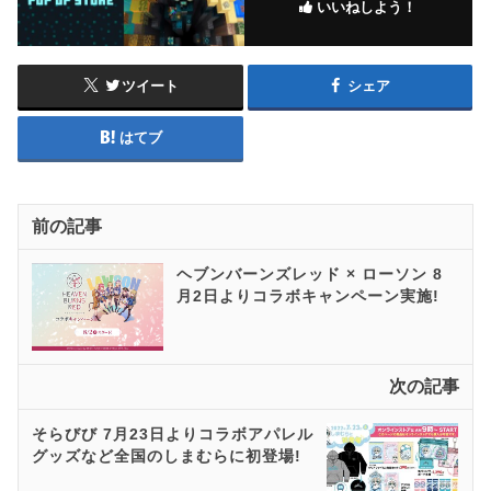
いいねしよう！
ツイート
シェア
はてブ
前の記事
ヘブンバーンズレッド × ローソン 8
月2日よりコラボキャンペーン実施!
次の記事
そらびび 7月23日よりコラボアパレル
グッズなど全国のしまむらに初登場!