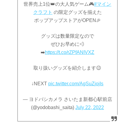
世界売上1位👑の大人気ゲーム🎮
#マイン
クラフト
の限定グッズを揃えた
ポップアップストアがOPEN🎉
グッズは数量限定なので
ぜひお早めに💨
➡️
https://t.co/rZPfANIVXZ
取り扱いグッズを紹介します😉
↓NEXT
pic.twitter.com/AgSuZjojIs
— ヨドバシカメラ さいたま新都心駅前店
(@yodobashi_saita)
July 22, 2022