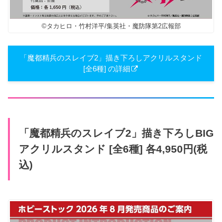
©タカヒロ・竹村洋平/集英社・魔防隊第2広報部
「魔都精兵のスレイブ2」描き下ろしアクリルスタンド
[全6種] の詳細
「魔都精兵のスレイブ2」描き下ろしBIG
アクリルスタンド [全6種] 各4,950円(税
込)