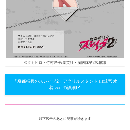
©タカヒロ・竹村洋平/集英社・魔防隊第2広報部
「魔都精兵のスレイブ2」アクリルスタンド 山城恋 水
着 ver. の詳細
以下広告のあとに記事が続きます