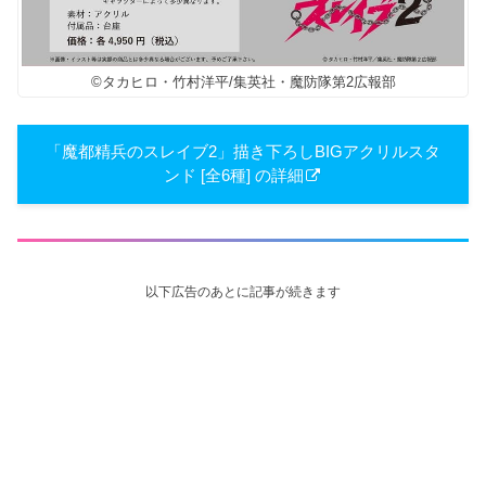
©タカヒロ・竹村洋平/集英社・魔防隊第2広報部
「魔都精兵のスレイブ2」描き下ろしBIGアクリルスタ
ンド [全6種] の詳細
以下広告のあとに記事が続きます