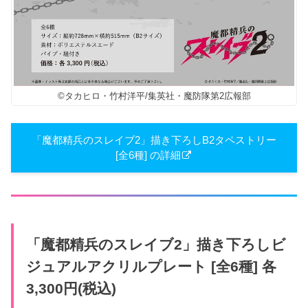
©タカヒロ・竹村洋平/集英社・魔防隊第2広報部
「魔都精兵のスレイブ2」描き下ろしB2タペストリー
[全6種] の詳細
「魔都精兵のスレイブ2」描き下ろしビ
ジュアルアクリルプレート [全6種] 各
3,300円(税込)