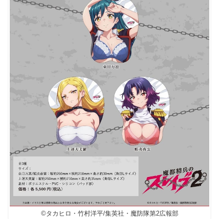
©タカヒロ・竹村洋平/集英社・魔防隊第2広報部