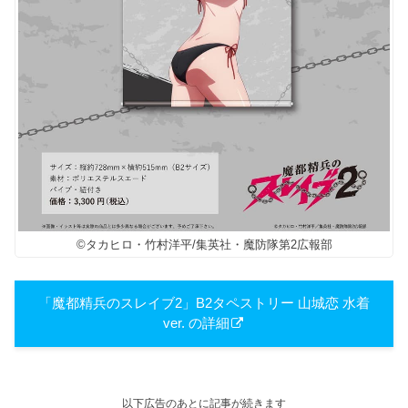
©タカヒロ・竹村洋平/集英社・魔防隊第2広報部
「魔都精兵のスレイブ2」B2タペストリー 山城恋 水着
ver. の詳細
以下広告のあとに記事が続きます