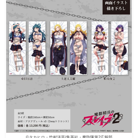
©タカヒロ・竹村洋平/集英社・魔防隊第2広報部