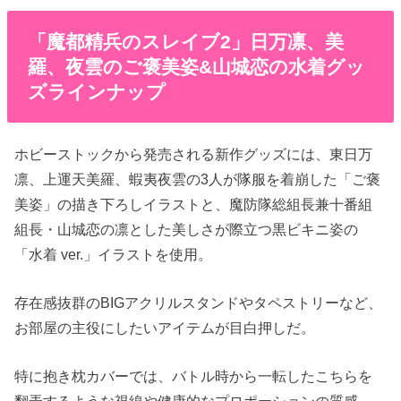
「魔都精兵のスレイブ2」日万凛、美
羅、夜雲のご褒美姿&山城恋の水着グッ
ズラインナップ
ホビーストックから発売される新作グッズには、東日万
凛、上運天美羅、蝦夷夜雲の3人が隊服を着崩した「ご褒
美姿」の描き下ろしイラストと、魔防隊総組長兼十番組
組長・山城恋の凛とした美しさが際立つ黒ビキニ姿の
「水着 ver.」イラストを使用。
存在感抜群のBIGアクリルスタンドやタペストリーなど、
お部屋の主役にしたいアイテムが目白押しだ。
特に抱き枕カバーでは、バトル時から一転したこちらを