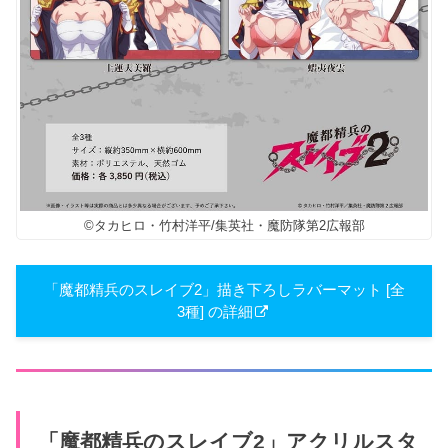
©タカヒロ・竹村洋平/集英社・魔防隊第2広報部
「魔都精兵のスレイブ2」描き下ろしラバーマット [全
3種] の詳細
「魔都精兵のスレイブ2」アクリルスタ