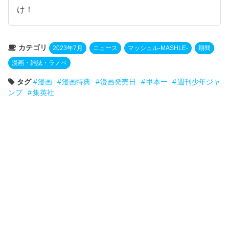
け！
カテゴリ
2023年7月
ニュース
マッシュル-MASHLE-
期間
漫画・雑誌・ラノベ
タグ
漫画
漫画特典
漫画発売日
甲本一
週刊少年ジャ
ンプ
集英社