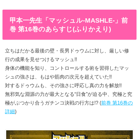
甲本一先生「マッシュル-MASHLE-」前
巻 第16巻のあらすじ(ふりかえり)
立ちはだかる最後の壁・長男ドゥウムに対し、厳しい修
行の成果を見せつけるマッシュ!!
身体の機能を知り、コントロールする術を習得したマッ
シュの強さは、もはや筋肉の次元を超えていた!!
対するドゥウムも、その強さに呼応し真の力を解放!!
無邪気な淵源の力が最大となる“日食”が迫る中、究極と究
極がぶつかり合うガチンコ決戦の行方は!? (
前巻 第16巻の
詳細
)