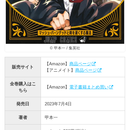
© 甲本一 / 集英社
【Amazon】
商品ページ
販売サイト
【アニメイト】
商品ページ
全巻購入はこ
【Amazon】
電子書籍まとめ買い
ちら
発売日
2023年7月4日
著者
甲本一