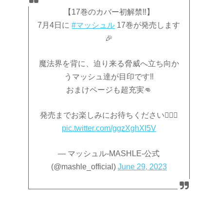
【17巻のカバー初解禁‼️】
7月4日に
#マッシュル
17巻が発売します
🎉
魔法界を背に、迫り来る脅威へ立ち向か
うマッシュ達が目印です‼️
おまけページも超充実👊
発売までお楽しみにお待ちください🙇‍♂️✨
pic.twitter.com/ggzXghXI5V
— マッシュル-MASHLE-公式
(@mashle_official)
June 29, 2023