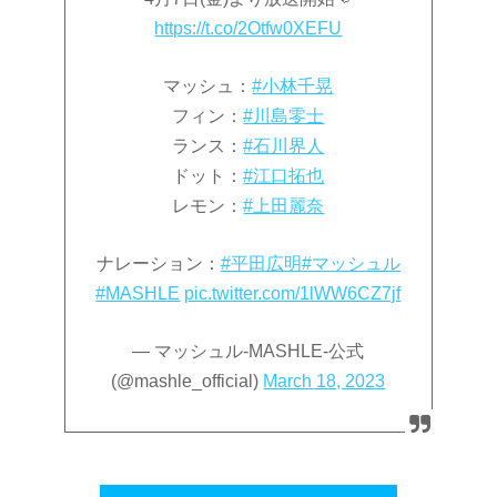
https://t.co/2Otfw0XEFU
マッシュ：
#小林千晃
フィン：
#川島零士
ランス：
#石川界人
ドット：
#江口拓也
レモン：
#上田麗奈
ナレーション：
#平田広明
#マッシュル
#MASHLE
pic.twitter.com/1lWW6CZ7jf
— マッシュル-MASHLE-公式
(@mashle_official)
March 18, 2023