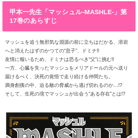
甲本一先生「マッシュル-MASHLE-」第
17巻のあらすじ
マッシュを追う無邪気な淵源の前に立ちはだかる、溶岩
へと消えたはずのかつての“息子”、ドミナ!!
友情に報いるため、ドミナは恐るべき“父”に挑む!!
一方、心臓を失ったマッシュをメリアドールの元へ送り
届けるべく、決死の覚悟で走り続ける仲間たち。
満身創痍の中、迫る敵の脅威から逃げ切れるのか…!?
そして、生死の境でマッシュが出会う“ある存在”とは!?