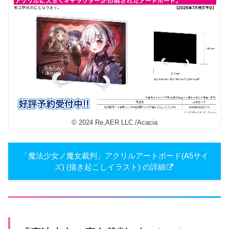
© 2024 Re,AER LLC./Acacia
「魔法少女ノ魔女裁判」アクリルアートボード(A5サイ
ズ) (描き起こしイラスト) の詳細