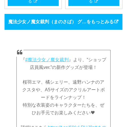
る
る
魔法少女ノ魔女裁判（まのさば） グ…をもっとみる
『
#魔法少女ノ魔女裁判
』より、“ショップ
店員風ver.”の新作グッズが登場！
桜羽エマ、橘シェリー、遠野ハンナのア
クスタや、A5サイズのアクリルアートボ
ードをラインナップ！
特別な衣装姿のキャラクターたちを、ぜ
ひお手元でお楽しみください🖤