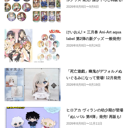
2026年8月8日〜9月6日
けいおん! × 三月兽 Ani-Art aqua
label 第2弾の新グッズ 一般発売!
2026年8月8日〜8月24日
「死亡遊戯」幽鬼がデフォルメぬ
いぐるみになって登場! 12月発売
2026年8月8日〜8月19日
ヒロアカ ヴィランの幼少期が登場
「ぬいパル 第4弾」発売! 再販も!
2026年8月8日〜11月11日