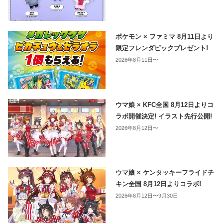
ポケモン × ファミマ 8月11日より
限定フレンダピックプレゼント!
2026年8月11日〜
ウマ娘 × KFC全国 8月12日よりコ
ラボ開催決定! イラスト先行公開!
2026年8月12日〜
ウマ娘 × ケンタッキーフライドチ
キン全国 8月12日よりコラボ!
2026年8月12日〜9月30日