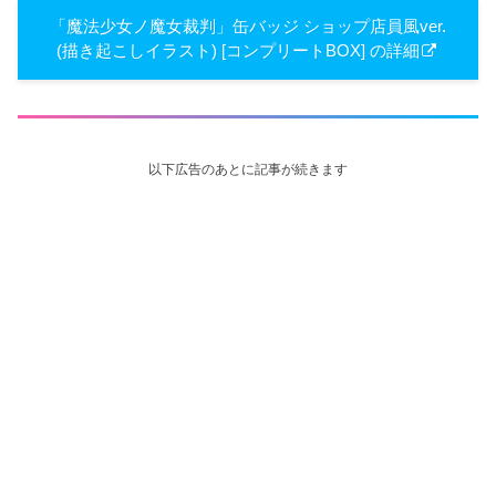
「魔法少女ノ魔女裁判」缶バッジ ショップ店員風ver.
(描き​起こしイラスト) [コンプリートBOX] の詳細
以下広告のあとに記事が続きます