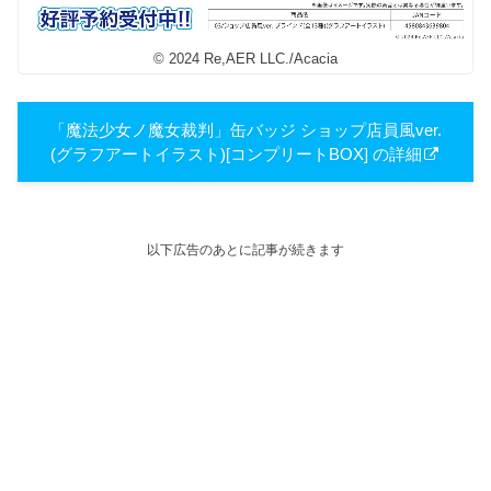
© 2024 Re,AER LLC./Acacia
「魔法少女ノ魔女裁判」缶バッジ ショップ店員風ver.
(グラフアートイラスト)[コンプリートBOX] の詳細
以下広告のあとに記事が続きます