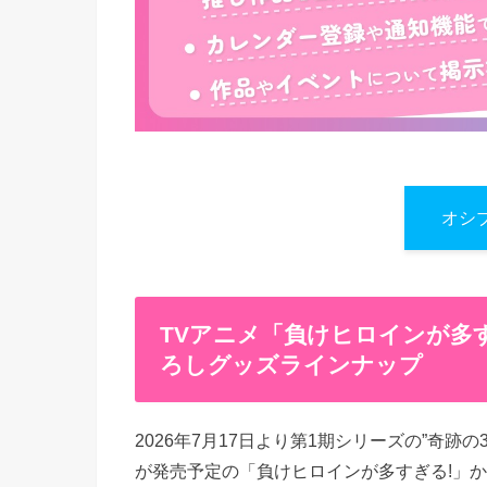
オシ
TVアニメ「負けヒロインが​多
ろしグッズラインナップ
2026年7月17日より第1期シリーズの”奇跡
が発売予定の「負けヒロインが​多すぎる​!」