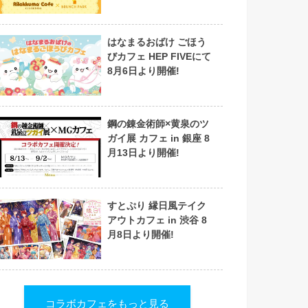
はなまるおばけ ごほう
びカフェ HEP FIVEにて
8月6日より開催!
鋼の錬金術師×黄泉のツ
ガイ展 カフェ in 銀座 8
月13日より開催!
すとぷり 縁日風テイク
アウトカフェ in 渋谷 8
月8日より開催!
コラボカフェをもっと見る