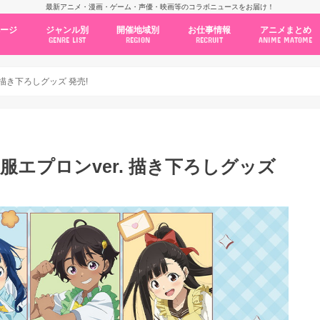
最新アニメ・漫画・ゲーム・声優・映画等のコラボニュースをお届け！
ページ
ジャンル別
開催地域別
お仕事情報
アニメまとめ
GENRE LIST
REGION
RECRUIT
ANIME MATOME
コラボカフェ
常設店舗
ポップアップストア
原画展・展示会
くじ / プライズ / ガチャ
店舗系コラボ
テーマパーク・遊園地
アニメ・漫画の期間限定イベント
グッズ
ファッション
コミック・ムック本
新作アニメ情報
ニュース
池袋
秋葉原
新宿
大阪
福岡
名古屋
カプコン
NSグループ
BENELIC
アニメイト
トランジットホールディングス
モトヤフーズ
TOWER RECORDS
タブリエ・マーケティング
GENDA GiGO Entertainment
 描き下ろしグッズ 発売!
服エプロンver. 描き下ろしグッズ