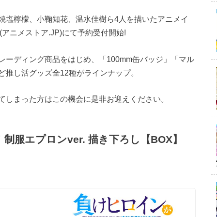
焼塩檸檬、小鞠知花、温水佳樹ら4人を描いたアニメイ
P (アニメストア.JP)にて予約受付開始!
ーディング商品をはじめ、「100mm缶バッジ」「マル
ど推し活グッズ全12種がラインナップ。
てしまった方はこの機会に是非お迎えください。
服エプロンver. 描き下ろし【BOX】