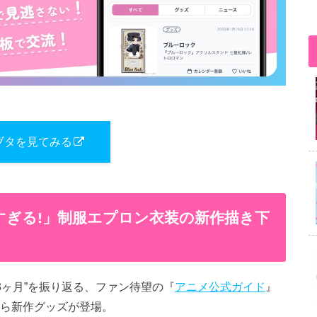
ブタを見てみる
すぎる​!」制服エプロン衣装の新作描き下
の3ヶ月”を振り返る、ファン待望の『
アニメ公式ガイド
』
から新作グッズが登場。