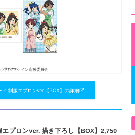
/小学館/マケイン応援委員会
 制服エプロンver.【BOX】の詳細
ロンver. 描き下ろし【BOX】2,750