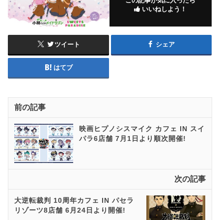
この記事が気に入ったら
いいねしよう！
ツイート
シェア
はてブ
前の記事
映画ヒプノシスマイク カフェ IN スイ
パラ6店舗 7月1日より順次開催!
次の記事
大逆転裁判 10周年カフェ IN パセラ
リゾーツ8店舗 6月24日より開催!