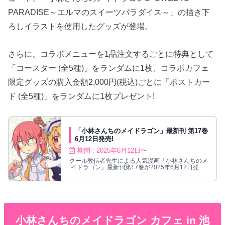
PARADISE～エルマのスイーツパラダイス～」の描き下
ろしイラストを使用したグッズが登場。
さらに、コラボメニューを1品注文するごとに特典として
「コースター (全5種)」をランダムに1枚、コラボカフェ
限定グッズの購入金額2,000円(税込)ごとに「ポストカー
ド (全5種)」をランダムに1枚プレゼント!
「小林さんちのメイドラゴン」最新刊 第17巻
6月12日発売!
期間 : 2025年6月12日〜
クール教信者先生による人気漫画「小林さんちのメ
イドラゴン」最新刊第17巻が2025年6月12日発売!
小林さんのもとにメイドとして押しかけ同居してい
るトールは人類のことは基本下等で愚かだと思って
いるけれど小林さんには過去に助けてもらった恩が
あるため全力ご奉仕。ドラゴン娘と1人暮らしお疲
れOLの人外系日常コメディ!
小林さんちのメイドラゴン カフェ in 池