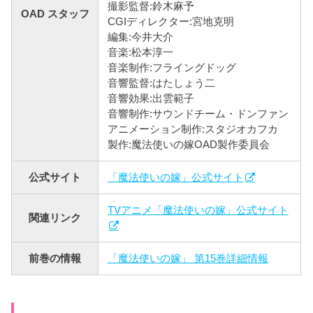
撮影監督:鈴木麻予
OAD スタッフ
CGIディレクター:宮地克明
編集:今井大介
音楽:松本淳一
音楽制作:フライングドッグ
音響監督:はたしょう二
音響効果:出雲範子
音響制作:サウンドチーム・ドンファン
アニメーション制作:スタジオカフカ
製作:魔法使いの嫁OAD製作委員会
公式サイト
「魔法使いの嫁」公式サイト
TVアニメ「魔法使いの嫁」公式サイト
関連リンク
前巻の情報
「魔法使いの嫁」 第15巻詳細情報