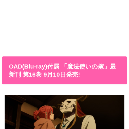
OAD(Blu-ray)付属 「魔法使いの嫁」最
新刊 第16巻 9月10日発売!