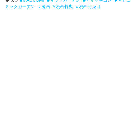
タグ
MAGCOMI
マッグガーデン
ヤマザキコレ
月刊コ
ミックガーデン
漫画
漫画特典
漫画発売日