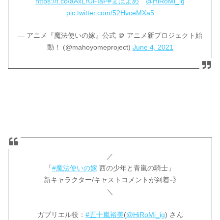
https://t.co/aAxLrUFIaP
#まほよめ
@HiRoMi_ig
pic.twitter.com/52HvceMXa5
— アニメ『魔法使いの嫁』公式 ＠ アニメ新プロジェクト始
動！ (@mahoyomeproject)
June 4, 2021
／
「
#魔法使いの嫁
西の少年と青嵐の騎士」
新キャラクター/キャストコメントが到着💨
＼
ガブリエル役：
#五十嵐裕美
(
@HiRoMi_ig
) さん