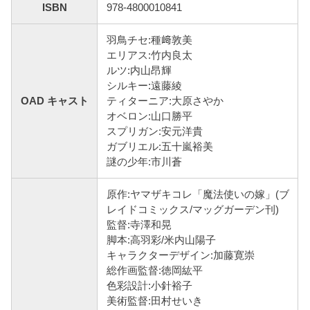
ISBN
978-4800010841
羽鳥チセ:種﨑敦美
エリアス:竹内良太
ルツ:内山昂輝
シルキー:遠藤綾
OAD キャスト
ティターニア:大原さやか
オベロン:山口勝平
スプリガン:安元洋貴
ガブリエル:五十嵐裕美
謎の少年:市川蒼
原作:ヤマザキコレ「魔法使いの嫁」(ブ
レイドコミックス/マッグガーデン刊)
監督:寺澤和晃
脚本:高羽彩/米内山陽子
キャラクターデザイン:加藤寛崇
総作画監督:徳岡紘平
色彩設計:小針裕子
美術監督:田村せいき