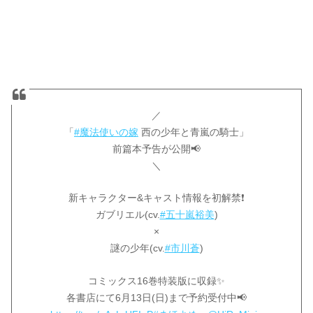
／
「
#魔法使いの嫁
西の少年と青嵐の騎士」
前篇本予告が公開📢
＼
新キャラクター&キャスト情報を初解禁❗
ガブリエル(cv.
#五十嵐裕美
)
×
謎の少年(cv.
#市川蒼
)
コミックス16巻特装版に収録✨
各書店にて6月13日(日)まで予約受付中📢