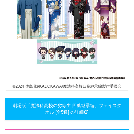
©2024 佐島 勤/KADOKAWA/魔法科高校四葉継承編製作委員会
劇場版「魔法科高校の劣等生 四葉継承編」フェイスタ
オル [全5種] の詳細