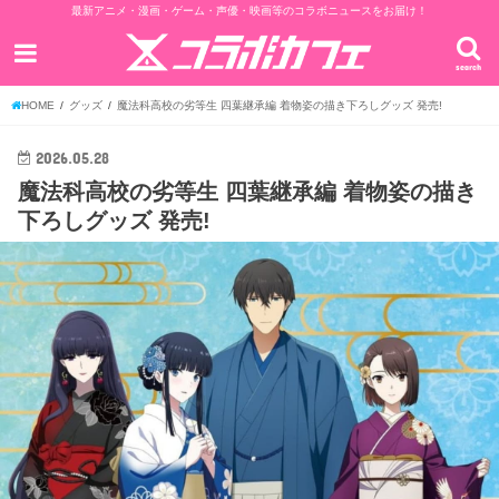
最新アニメ・漫画・ゲーム・声優・映画等のコラボニュースをお届け！
search
HOME
グッズ
魔法科高校の劣等生 四葉継承編 着物姿の描き下ろしグッズ 発売!
2026.05.28
魔法科高校の劣等生 四葉継承編 着物姿の描き
下ろしグッズ 発売!