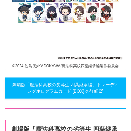
©2024 佐島 勤/KADOKAWA/魔法科高校四葉継承編製作委員会
劇場版「魔法科高校の劣等生 四葉継承編」トレーディ
ングホログラムカード [BOX] の詳細
劇場版「魔法科高校の劣等生 四葉継承