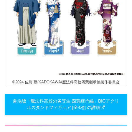
©2024 佐島 勤/KADOKAWA/魔法科高校四葉継承編製作委員会
劇場版「魔法科高校の劣等生 四葉継承編」BIGアクリ
ルスタンドフィギュア [全4種] の詳細