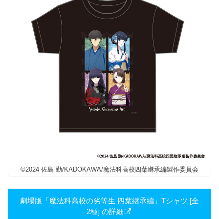
©2024 佐島 勤/KADOKAWA/魔法科高校四葉継承編製作委員会
劇場版「魔法科高校の劣等生 四葉継承編」Tシャツ [全
2種] の詳細