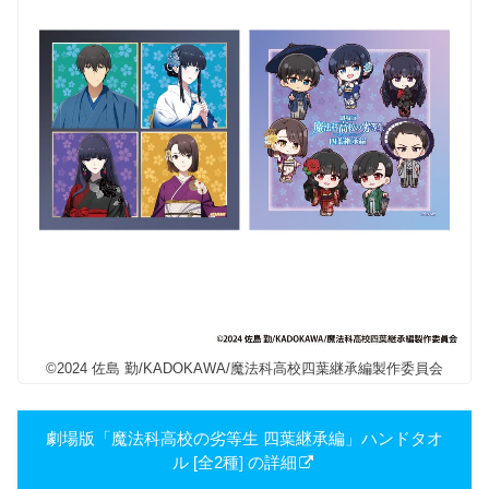
©2024 佐島 勤/KADOKAWA/魔法科高校四葉継承編製作委員会
劇場版「魔法科高校の劣等生 四葉継承編」ハンドタオ
ル [全2種] の詳細