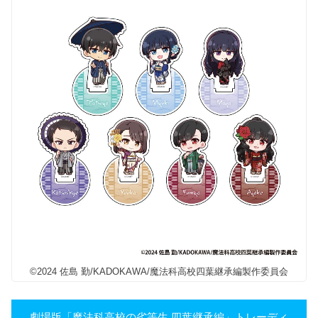
©2024 佐島 勤/KADOKAWA/魔法科高校四葉継承編製作委員会
劇場版「魔法科高校の劣等生 四葉継承編」トレーディ