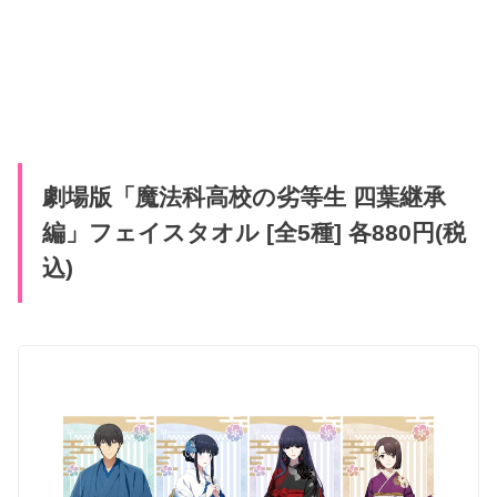
劇場版「魔法科高校の劣等生 四葉継承
編」フェイスタオル [全5種] 各880円(税
込)