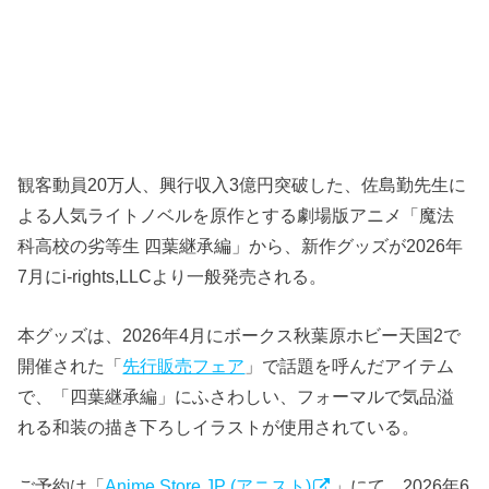
観客動員20万人、興行収入3億円突破した、佐島勤先生に
よる人気ライトノベルを原作とする劇場版アニメ「魔法
科高校の劣等生 四葉継承編」から、新作グッズが2026年
7月にi-rights,LLCより一般発売される。
本グッズは、2026年4月にボークス秋葉原ホビー天国2で
開催された「
先行販売フェア
」で話題を呼んだアイテム
で、「四葉継承編」にふさわしい、フォーマルで気品溢
れる和装の描き下ろしイラストが使用されている。
ご予約は「
Anime Store.JP (アニスト)
」にて、2026年6