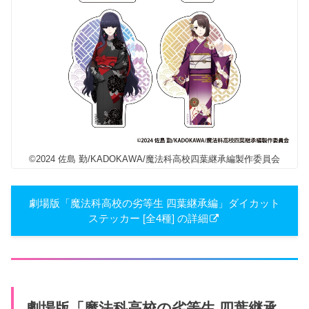
©2024 佐島 勤/KADOKAWA/魔法科高校四葉継承編製作委員会
劇場版「魔法科高校の劣等生 四葉継承編」ダイカット
ステッカー [全4種] の詳細
劇場版「魔法科高校の劣等生 四葉継承