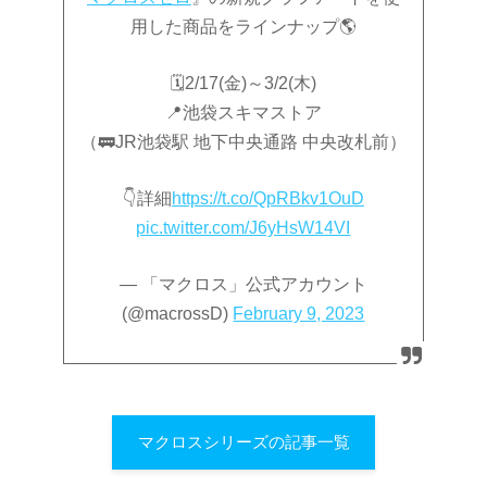
用した商品をラインナップ🌎
🗓2/17(金)～3/2(木)
📍池袋スキマストア
（🚃JR池袋駅 地下中央通路 中央改札前）
👇詳細
https://t.co/QpRBkv1OuD
pic.twitter.com/J6yHsW14VI
— 「マクロス」公式アカウント
(@macrossD)
February 9, 2023
マクロスシリーズの記事一覧