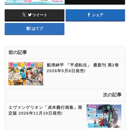
ツイート
シェア
はてブ
前の記事
船津紳平 「平成転生」 最新刊 第2巻
2026年5月8日発売!
次の記事
エヴァンゲリオン「貞本義行画集」限
定版 2026年11月10日発売!