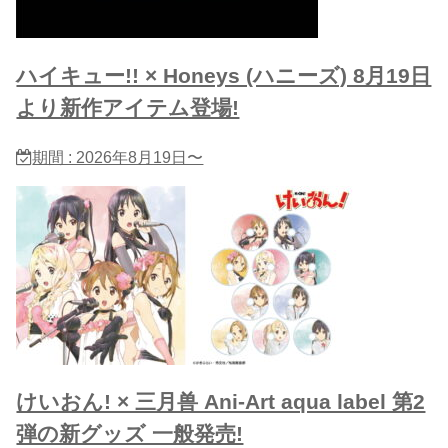
ハイキュー!! × Honeys (ハニーズ) 8月19日
より新作アイテム登場!
期間 : 2026年8月19日〜
けいおん! × 三月兽 Ani-Art aqua label 第2
弾の新グッズ 一般発売!