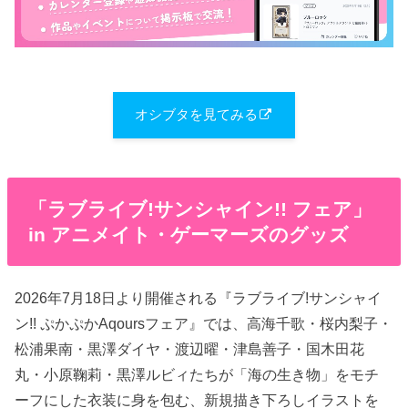
オシブタを見てみる
「ラブライブ!サンシャイン!! フェア」
in アニメイト・ゲーマーズのグッズ
2026年7月18日より開催される『ラブライブ!サンシャイ
ン!! ぷかぷかAqoursフェア』では、高海千歌・桜内梨子・
松浦果南・黒澤ダイヤ・渡辺曜・津島善子・国木田花
丸・小原鞠莉・黒澤ルビィたちが「海の生き物」をモチ
ーフにした衣装に身を包む、新規描き下ろしイラストを