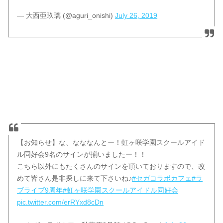
— 大西亜玖璃 (@aguri_onishi)
July 26, 2019
【お知らせ】な、なななんとー！虹ヶ咲学園スクールアイド
ル同好会9名のサインが揃いましたー！！
こちら以外にもたくさんのサインを頂いておりますので、改
めて皆さん是非探しに来て下さいね♪
#セガコラボカフェ
#ラ
ブライブ9周年
#虹ヶ咲学園スクールアイドル同好会
pic.twitter.com/erRYxd8cDn