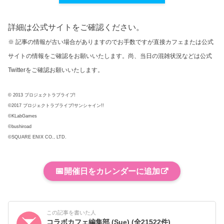
詳細は公式サイトをご確認ください。
※ 記事の情報が古い場合がありますのでお手数ですが直接カフェまたは公式
サイトの情報をご確認をお願いいたします。尚、当日の混雑状況などは公式
Twitterをご確認お願いいたします。
© 2013 プロジェクトラブライブ!
©2017 プロジェクトラブライブ!サンシャイン!!
©KLabGames
©bushiroad
©SQUARE ENIX CO., LTD.
📅
開催日をカレンダーに追加
この記事を書いた人
コラボカフェ編集部 (Sue)
(全21522件)