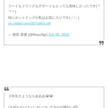
フードもドリンクもデザートもとっても美味しかったです( *
´꒳`* )
特にホットドッグが私はお気に入りです( ˶˙ᵕ˙˶ )
pic.twitter.com/2ETg0iULcM
— 相良 茉優 (@MayuSgr)
July 26, 2019
３年生さようならあああ😭😭
(まゆちがパフェにがっついてるのが面白い🤣)