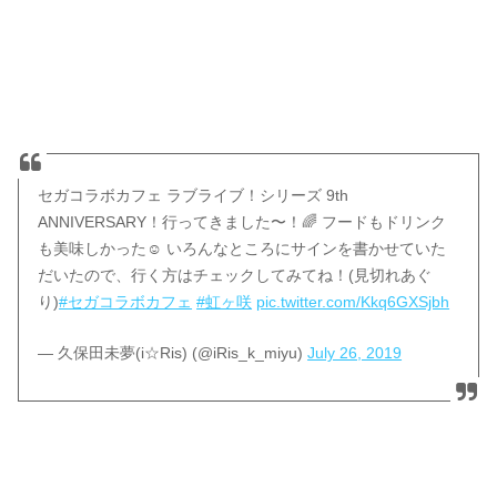
セガコラボカフェ ラブライブ！シリーズ 9th
ANNIVERSARY！行ってきました〜！🌈 フードもドリンク
も美味しかった☺️ いろんなところにサインを書かせていた
だいたので、行く方はチェックしてみてね！(見切れあぐ
り)
#セガコラボカフェ
#虹ヶ咲
pic.twitter.com/Kkq6GXSjbh
— 久保田未夢(i☆Ris) (@iRis_k_miyu)
July 26, 2019