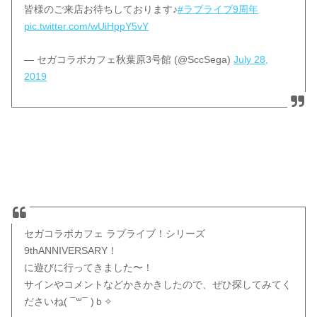
皆様のご来店お待ちしております♪
#ラブライブ9周年
pic.twitter.com/wUiHppY5vY
— セガコラボカフェ秋葉原3号館 (@SccSega)
July 28,
2019
セガコラボカフェ ラブライブ！シリーズ
9thANNIVERSARY！
に遊びに行ってきました〜！
サインやコメントなどかきかきしたので、ぜひ探してみてく
ださいね( ¯꒳¯ )ｂ✧