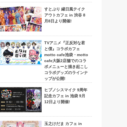
すとぷり 縁日風テイク
アウトカフェ in 渋谷 8
月8日より開催!
TVアニメ『正反対な君
と僕』コラボカフェ
motto cafe池袋・motto
cafe大阪2店舗でのコラ
ボメニューと描き起こし
コラボグッズのラインナ
ップが公開!
ヒプノシスマイク 9周年
記念カフェ in 池袋 9月
12日より開催!
玉之けだま カフェ in