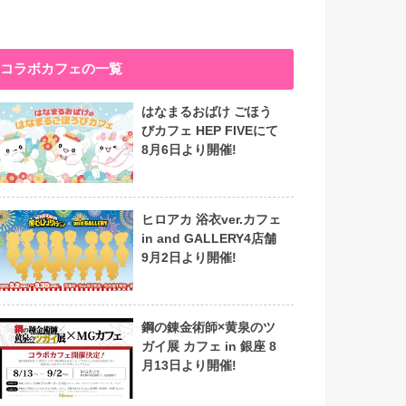
コラボカフェの一覧
はなまるおばけ ごほう
びカフェ HEP FIVEにて
8月6日より開催!
ヒロアカ 浴衣ver.カフェ
in and GALLERY4店舗
9月2日より開催!
鋼の錬金術師×黄泉のツ
ガイ展 カフェ in 銀座 8
月13日より開催!