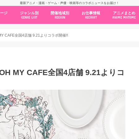
最新アニメ・漫画・ゲーム・声優・映画等のコラボニュースをお届け！
ページ
ジャンル別
開催地域別
お仕事情報
アニメまとめ
GENRE LIST
REGION
RECRUIT
ANIME MATOME
コラボカフェ
常設店舗
ポップアップストア
原画展・展示会
くじ / プライズ / ガチャ
店舗系コラボ
テーマパーク・遊園地
アニメ・漫画の期間限定イベント
グッズ
ファッション
コミック・ムック本
新作アニメ情報
ニュース
池袋
秋葉原
新宿
大阪
福岡
名古屋
カプコン
NSグループ
BENELIC
アニメイト
トランジットホールディングス
モトヤフーズ
TOWER RECORDS
タブリエ・マーケティング
GENDA GiGO Entertainment
Y CAFE全国4店舗 9.21よりコラボ開催!!
H MY CAFE全国4店舗 9.21よりコ