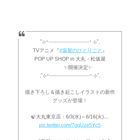
˚⊹⁺‧┈┈┈┈┈┈┈┈┈┈┈┈‧⁺ ⊹˚.
TVアニメ『
#薬屋のひとりごと
』
POP UP SHOP in 大丸・松坂屋
✨開催決定✨
.˚⊹⁺‧┈┈┈┈┈┈┈┈┈┈┈┈‧⁺ ⊹˚.
描き下ろし＆描き起こしイラストの新作
グッズが登場！
🍃大丸東京店：6/3(水)～6/16(火)…
pic.twitter.com/7gqUze5Yc5