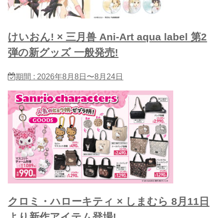
けいおん! × 三月兽 Ani-Art aqua label 第2
弾の新グッズ 一般発売!
期間 : 2026年8月8日〜8月24日
クロミ・ハローキティ × しまむら 8月11日
より新作アイテム登場!