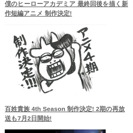
僕のヒーローアカデミア 最終回後を描く新
作短編アニメ 制作決定!
百姓貴族 4th Season 制作決定! 2期の再放
送も7月2日開始!