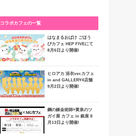
コラボカフェの一覧
はなまるおばけ ごほう
びカフェ HEP FIVEにて
8月6日より開催!
ヒロアカ 浴衣ver.カフェ
in and GALLERY4店舗
9月2日より開催!
鋼の錬金術師×黄泉のツ
ガイ展 カフェ in 銀座 8
月13日より開催!