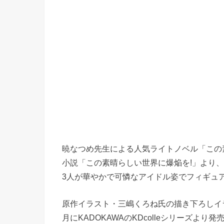
暁なつめ先生による人気ライトノベル「この素
小説「この素晴らしい世界に爆焔を!」より
3人が華やかで可憐なアイドル姿でフィギュア
原作イラスト・三嶋くろね氏の描き下ろしイラ
月にKADOKAWAのKDcolleシリーズより