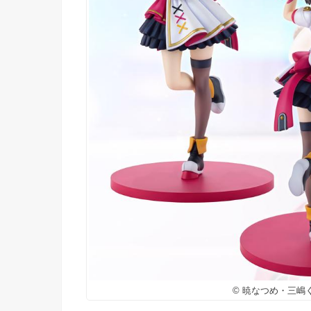
© 暁なつめ・三嶋く