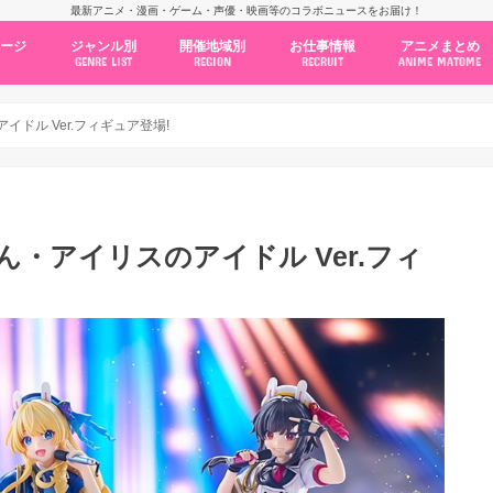
最新アニメ・漫画・ゲーム・声優・映画等のコラボニュースをお届け！
ページ
ジャンル別
開催地域別
お仕事情報
アニメまとめ
GENRE LIST
REGION
RECRUIT
ANIME MATOME
コラボカフェ
常設店舗
ポップアップストア
原画展・展示会
くじ / プライズ / ガチャ
店舗系コラボ
テーマパーク・遊園地
アニメ・漫画の期間限定イベント
グッズ
ファッション
コミック・ムック本
新作アニメ情報
ニュース
池袋
秋葉原
新宿
大阪
福岡
名古屋
カプコン
NSグループ
BENELIC
アニメイト
トランジットホールディングス
モトヤフーズ
TOWER RECORDS
タブリエ・マーケティング
GENDA GiGO Entertainment
ドル Ver.フィギュア登場!
・アイリスのアイドル Ver.フィ