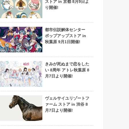
ストア in 京都 8月9日よ
り開催!
都市伝説解体センター
ポップアップストア in
秋葉原 9月1日開催!
きみが死ぬまで恋をした
い 8周年 アトレ秋葉原 8
月7日より開催!
ヴェルサイユリゾートフ
ァーム ストア in 渋谷 8
月7日より開催!