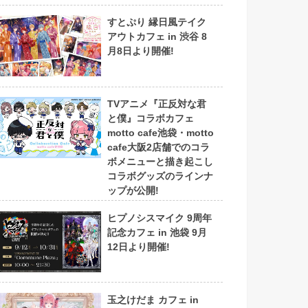
すとぷり 縁日風テイク
アウトカフェ in 渋谷 8
月8日より開催!
TVアニメ『正反対な君
と僕』コラボカフェ
motto cafe池袋・motto
cafe大阪2店舗でのコラ
ボメニューと描き起こし
コラボグッズのラインナ
ップが公開!
ヒプノシスマイク 9周年
記念カフェ in 池袋 9月
12日より開催!
玉之けだま カフェ in