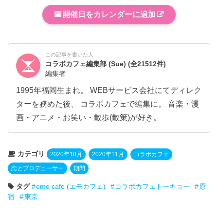
📅
開催日をカレンダーに追加
この記事を書いた人
コラボカフェ編集部 (Sue)
(全21512件)
編集者
1995年福岡生まれ。 WEBサービス会社にてディレク
ターを務めた後、 コラボカフェで編集に。 音楽・漫
画・アニメ・お笑い・散歩(散策)が好き。
カテゴリ
2020年10月
2020年11月
コラボカフェ
恋とプロデューサー
期間
タグ
emo cafe (エモカフェ)
コラボカフェトーキョー
原
宿
東京