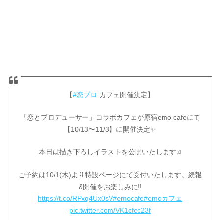
【
#恋プロ
カフェ開催決定】
「恋とプロデューサー」コラボカフェが原宿emo cafeにて
【10/13〜11/3】に開催決定✨
本日は描き下ろしイラストを公開いたします♫
ご予約は10/1(木)より特設ページにて受付いたします。続報
&開催をお楽しみに‼️
https://t.co/RPxq4Ux0sV
#emocafe
#emoカフェ
pic.twitter.com/VK1cfec23f