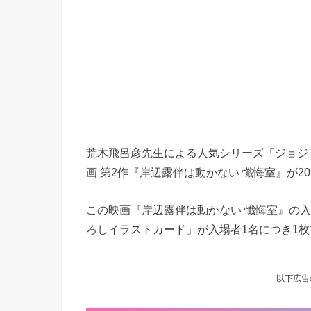
荒木飛呂彦先生による人気シリーズ「ジョジ
画 第2作『岸辺露伴は動かない 懺悔室』が20
この映画『岸辺露伴は動かない 懺悔室』の
ろしイラストカード」が入場者1名につき1
以下広告