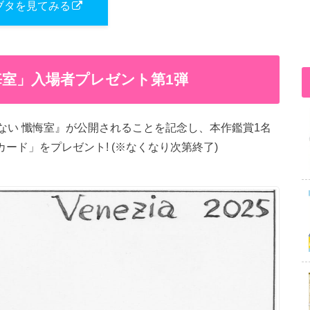
ブタを見てみる
悔室」入場者プレゼント第1弾
かない 懺悔室』が公開されることを記念し、本作鑑賞1名
ード」をプレゼント! (※なくなり次第終了)