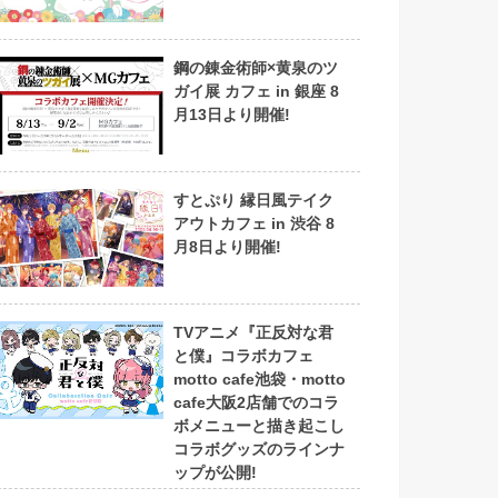
鋼の錬金術師×黄泉のツ
ガイ展 カフェ in 銀座 8
月13日より開催!
すとぷり 縁日風テイク
アウトカフェ in 渋谷 8
月8日より開催!
TVアニメ『正反対な君
と僕』コラボカフェ
motto cafe池袋・motto
cafe大阪2店舗でのコラ
ボメニューと描き起こし
コラボグッズのラインナ
ップが公開!