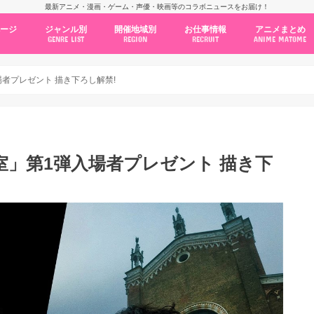
最新アニメ・漫画・ゲーム・声優・映画等のコラボニュースをお届け！
ページ
ジャンル別
開催地域別
お仕事情報
アニメまとめ
GENRE LIST
REGION
RECRUIT
ANIME MATOME
コラボカフェ
常設店舗
ポップアップストア
原画展・展示会
くじ / プライズ / ガチャ
店舗系コラボ
テーマパーク・遊園地
アニメ・漫画の期間限定イベント
グッズ
ファッション
コミック・ムック本
新作アニメ情報
ニュース
池袋
秋葉原
新宿
大阪
福岡
名古屋
カプコン
NSグループ
BENELIC
アニメイト
トランジットホールディングス
モトヤフーズ
TOWER RECORDS
タブリエ・マーケティング
GENDA GiGO Entertainment
者プレゼント 描き下ろし解禁!
室」第1弾入場者プレゼント 描き下