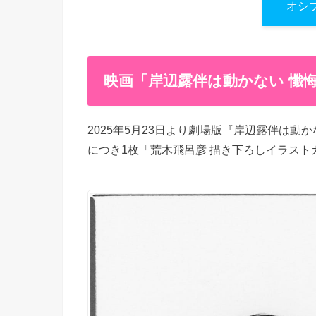
オシ
映画「岸辺露伴は動かない 懺
2025年5月23日より劇場版『岸辺露伴は動
につき1枚「荒木飛呂彦 描き下ろしイラストカ