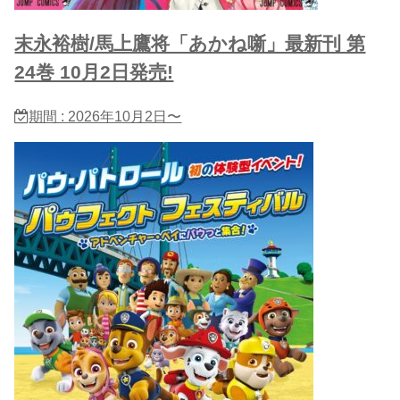
末永裕樹/馬上鷹将「あかね噺」最新刊 第
24巻 10月2日発売!
期間 : 2026年10月2日〜