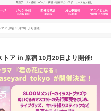
最新アニメ・漫画・ゲーム・声優・映画等のコラボニュースをお届け！
ページ
ジャンル別
開催地域別
お仕事情報
アニメまとめ
GENRE LIST
REGION
RECRUIT
ANIME MATOME
コラボカフェ
常設店舗
ポップアップストア
原画展・展示会
くじ / プライズ / ガチャ
店舗系コラボ
テーマパーク・遊園地
アニメ・漫画の期間限定イベント
グッズ
ファッション
コミック・ムック本
新作アニメ情報
ニュース
池袋
秋葉原
新宿
大阪
福岡
名古屋
カプコン
NSグループ
BENELIC
アニメイト
トランジットホールディングス
モトヤフーズ
TOWER RECORDS
タブリエ・マーケティング
GENDA GiGO Entertainment
in 原宿 10月20日より開催!
 in 原宿 10月20日より開催!