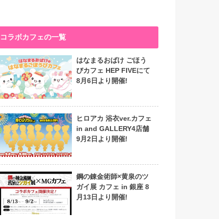
コラボカフェの一覧
はなまるおばけ ごほう
びカフェ HEP FIVEにて
8月6日より開催!
ヒロアカ 浴衣ver.カフェ
in and GALLERY4店舗
9月2日より開催!
鋼の錬金術師×黄泉のツ
ガイ展 カフェ in 銀座 8
月13日より開催!