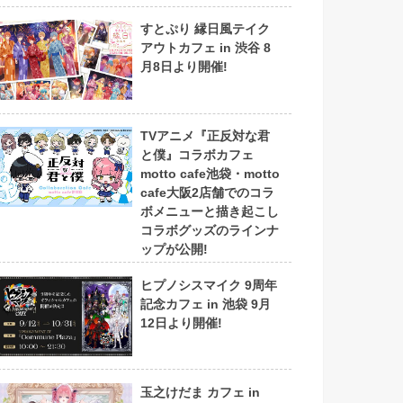
すとぷり 縁日風テイク
アウトカフェ in 渋谷 8
月8日より開催!
TVアニメ『正反対な君
と僕』コラボカフェ
motto cafe池袋・motto
cafe大阪2店舗でのコラ
ボメニューと描き起こし
コラボグッズのラインナ
ップが公開!
ヒプノシスマイク 9周年
記念カフェ in 池袋 9月
12日より開催!
玉之けだま カフェ in