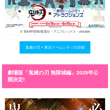
© 吾峠呼世晴/集英社・アニプレックス・ufotable
鬼滅の刃 × 東京ドームシティの詳細
劇場版「鬼滅の刃 無限城編」2025年公
開決定!