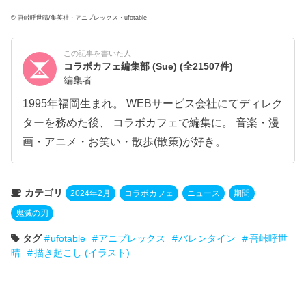
© 吾峠呼世晴/集英社・アニプレックス・ufotable
この記事を書いた人
コラボカフェ編集部 (Sue)
(全21507件)
編集者
1995年福岡生まれ。 WEBサービス会社にてディレク
ターを務めた後、 コラボカフェで編集に。 音楽・漫
画・アニメ・お笑い・散歩(散策)が好き。
カテゴリ
2024年2月
コラボカフェ
ニュース
期間
鬼滅の刃
タグ
ufotable
アニプレックス
バレンタイン
吾峠呼世
晴
描き起こし (イラスト)