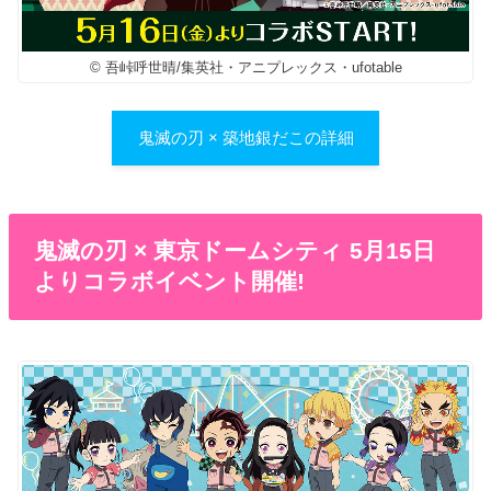
© 吾峠呼世晴/集英社・アニプレックス・ufotable
鬼滅の刃 × 築地銀だこの詳細
鬼滅の刃 × 東京ドームシティ 5月15日
よりコラボイベント開催!