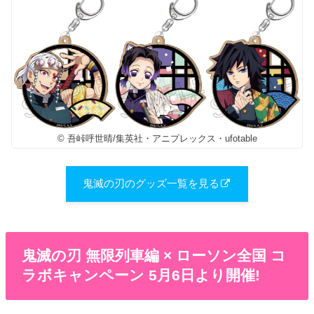
© 吾峠呼世晴/集英社・アニプレックス・ufotable
鬼滅の刃のグッズ一覧を見る
鬼滅の刃 無限列車編 × ローソン全国 コ
ラボキャンペーン 5月6日より開催!