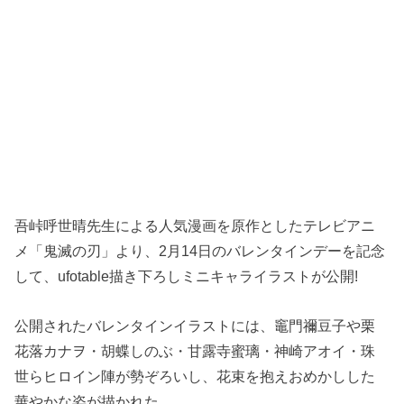
吾峠呼世晴先生による人気漫画を原作としたテレビアニ
メ「鬼滅の刃」より、2月14日のバレンタインデーを記念
して、ufotable描き下ろしミニキャライラストが公開!
公開されたバレンタインイラストには、竈門禰豆子や栗
花落カナヲ・胡蝶しのぶ・甘露寺蜜璃・神崎アオイ・珠
世らヒロイン陣が勢ぞろいし、花束を抱えおめかしした
華やかな姿が描かれた。