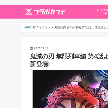
トップ
TOP
HOME
イラスト
鬼滅の刃 無限列車編 第4話より炭治郎と
2021.11.08
鬼滅の刃 無限列車編 第4
新登場!