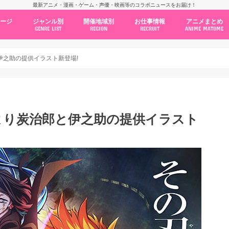
最新アニメ・漫画・ゲーム・声優・映画等のコラボニュースをお届け！
ページ
ジャンル別
開催地域別
お仕事情報
アニメまとめ
GENRE LIST
REGION
RECRUIT
ANIME MATOME
コラボカフェ
常設店舗
ポップアップストア
原画展・展示会
くじ / プライズ / ガチャ
店舗系コラボ
テーマパーク・遊園地
アニメ・漫画の期間限定イベント
グッズ
ファッション
コミック・ムック本
新作アニメ情報
ニュース
池袋
秋葉原
新宿
大阪
福岡
名古屋
カプコン
NSグループ
BENELIC
アニメイト
トランジットホールディングス
モトヤフーズ
TOWER RECORDS
タブリエ・マーケティング
GENDA GiGO Entertainment
伊之助の提供イラスト新登場!
話より炭治郎と伊之助の提供イラスト