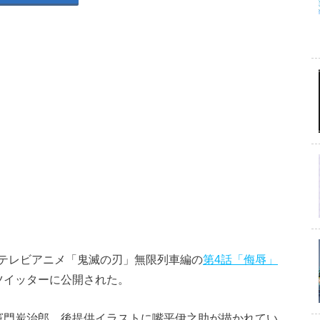
テレビアニメ「鬼滅の刃」無限列車編の
第4話「侮辱」
式ツイッターに公開された。
竈門炭治郎、後提供イラストに嘴平伊之助が描かれてい