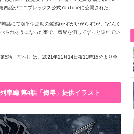
四話がアニプレックス公式YouTubeに公開された。
噂話にて嘴平伊之助の鎹鴉(かすがいがらす)が、”どんぐ
食べられそうになった事で、気配を消してずっと隠れてい
話「前へ!」は、2021年11月14日夜11時15分より全
列車編 第4話「侮辱」提供イラスト