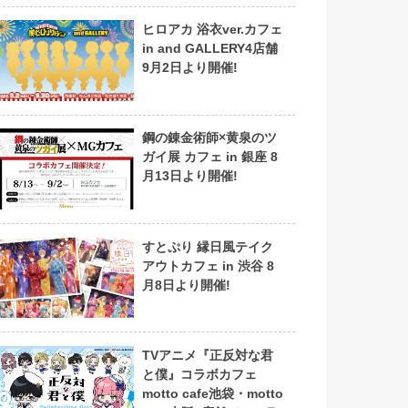
ヒロアカ 浴衣ver.カフェ
in and GALLERY4店舗
9月2日より開催!
鋼の錬金術師×黄泉のツ
ガイ展 カフェ in 銀座 8
月13日より開催!
すとぷり 縁日風テイク
アウトカフェ in 渋谷 8
月8日より開催!
TVアニメ『正反対な君
と僕』コラボカフェ
motto cafe池袋・motto