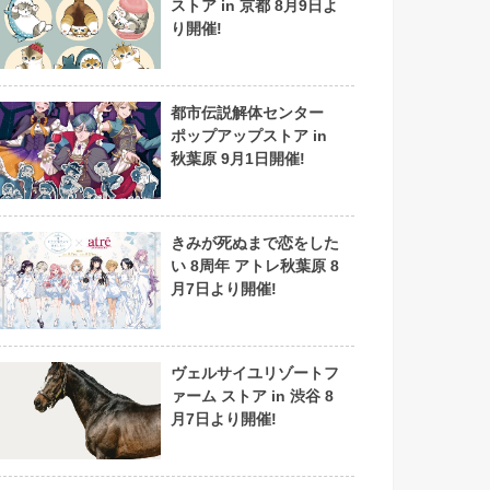
ストア in 京都 8月9日よ
り開催!
都市伝説解体センター
ポップアップストア in
秋葉原 9月1日開催!
きみが死ぬまで恋をした
い 8周年 アトレ秋葉原 8
月7日より開催!
ヴェルサイユリゾートフ
ァーム ストア in 渋谷 8
月7日より開催!