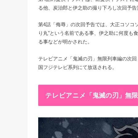
る他、炭治郎と伊之助の撮り下ろし次回予告第
第4話「侮辱」の次回予告では、大正コソコソ
り丸”という名前である事、伊之助に何度も
る事などが明かされた。
テレビアニメ「鬼滅の刃」無限列車編の次回 第5
国フジテレビ系列にて放送される。
テレビアニメ「鬼滅の刃」無限