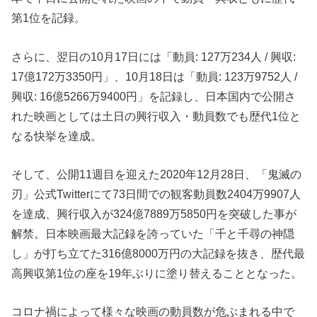
第1位を記録。
さらに、翌日の10月17日には「動員: 127万234人 / 興収:
17億172万3350円」、10月18日は「動員: 123万9752人 /
興収: 16億5266万9400円」を記録し、日本国内で公開さ
れた映画としては土日の興行収入・動員数でも歴代1位と
なる快挙を達成。
そして、公開11週目を迎えた2020年12月28日、「鬼滅の
刃」公式Twitterにて73日間での観客動員数2404万9907人
を達成、興行収入が324億7889万5850円を突破した事が
解禁。日本映画最大記録を誇っていた「千と千尋の神隠
し」が打ち立てた316億8000万円の大記録を抜き、歴代最
高興収第1位の座を19年ぶりに塗り替えることとなった。
コロナ禍によって様々な映画の動員数が危ぶまれる中で