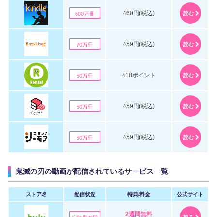
460円(税込)
読む
600万冊
459円(税込)
読む
70万冊
418ポイント
読む
50万冊
459円(税込)
読む
50万冊
459円(税込)
読む
60万冊
鬼滅の刃の動画が配信されているサービス一覧
ストア名
配信状況
特典/料金
公式サイト
2週間無料
観る