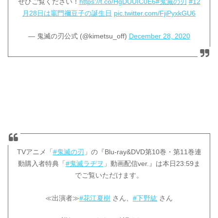
ぜひご覧ください！
https://t.co/HgDUUIC0E6
#鬼滅の刃
#12
月28日は竈門禰󠄀豆子の誕生日
pic.twitter.com/FjiPyxkGU6
— 鬼滅の刃公式 (@kimetsu_off)
December 28, 2020
TVアニメ「
#鬼滅の刃
」の『Blu-ray&DVD第10巻・第11巻連
動購入者特典「
#鬼滅ラヂヲ
」動画配信ver.』は本日23:59ま
でご覧いただけます。
≪出演者≫
#花江夏樹
さん、
#下野紘
さん