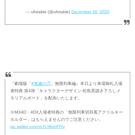
— ufotable (@ufotable)
December 26, 2020
『劇場版「
#鬼滅の刃
」無限列車編』本日より来場御礼入場
者特典 第4弾「キャラクターデザイン:松島晃描き下ろしメ
モリアルボード」を配布いたします。
※MX4D・4DX入場者特典の「無限列車切符風アクリルキー
ホルダー」はもらえませんのでご注意ください。
pic.twitter.com/mYLN6mFPjy