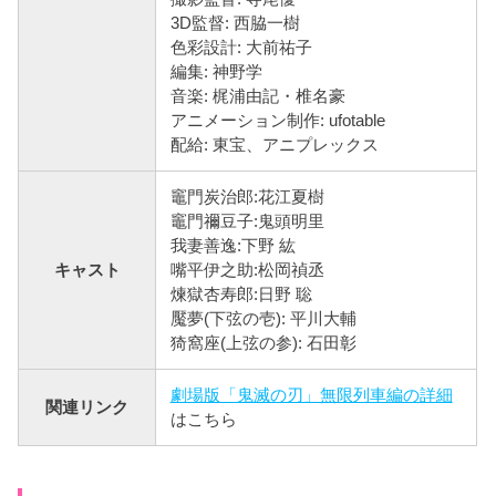
3D監督: 西脇一樹
色彩設計: 大前祐子
編集: 神野学
音楽: 梶浦由記・椎名豪
アニメーション制作: ufotable
配給: 東宝、アニプレックス
竈門炭治郎:花江夏樹
竈門禰豆子:鬼頭明里
我妻善逸:下野 紘
キャスト
嘴平伊之助:松岡禎丞
煉󠄁獄杏寿郎:日野 聡
魘夢(下弦の壱): 平川大輔
猗窩座(上弦の参): 石田彰
劇場版「鬼滅の刃」無限列車編の詳細
関連リンク
はこちら