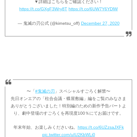
▼詳細はこちらをご確認ください！
https://t.co/GXgF3Wry8T
https://t.co/6UW7Y6YDlW
— 鬼滅の刃公式 (@kimetsu_off)
December 27, 2020
〜「
#鬼滅の刃
」スペシャルすごろく解禁〜
先日オンエアの「柱合会議・蝶屋敷編」編をご覧のみなさま
ありがとうございました！特別編のための新作予告パートよ
り、劇中登場のすごろくを再現度100％にてお届けです。
年末年始、お楽しみくださいね。
https://t.co/6UZzsaJXFk
pic.twitter.com/uIU2KbWLi0