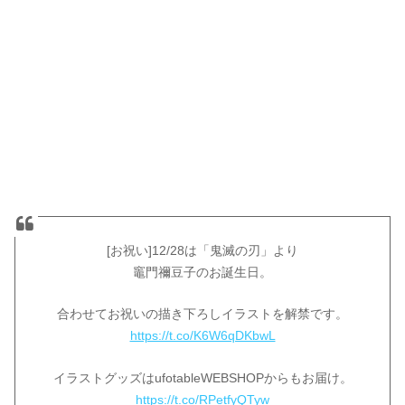
[お祝い]12/28は「鬼滅の刃」より
竈門禰󠄀豆子のお誕生日。
合わせてお祝いの描き下ろしイラストを解禁です。
https://t.co/K6W6qDKbwL
イラストグッズはufotableWEBSHOPからもお届け。
https://t.co/RPetfyQTyw