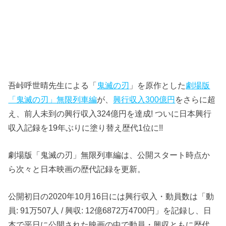
吾峠呼世晴先生による「
鬼滅の刃
」を原作とした
劇場版
「鬼滅の刃」無限列車編
が、
興行収入300億円
をさらに超
え、前人未到の興行収入324億円を達成! ついに日本興行
収入記録を19年ぶりに塗り替え歴代1位に!!
劇場版「鬼滅の刃」無限列車編は、公開スタート時点か
ら次々と日本映画の歴代記録を更新。
公開初日の2020年10月16日には興行収入・動員数は「動
員: 91万507人 / 興収: 12億6872万4700円」を記録し、日
本で平日に公開された映画の中で動員・興収ともに歴代