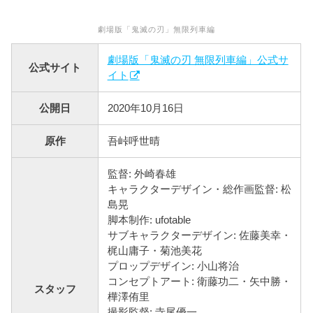
劇場版「鬼滅の刃」無限列車編
劇場版「鬼滅の刃 無限列車編」公式サ
公式サイト
イト
公開日
2020年10月16日
原作
吾峠呼世晴
監督: 外崎春雄
キャラクターデザイン・総作画監督: 松
島晃
脚本制作: ufotable
サブキャラクターデザイン: 佐藤美幸・
梶山庸子・菊池美花
プロップデザイン: 小山将治
コンセプトアート: 衛藤功二・矢中勝・
スタッフ
樺澤侑里
撮影監督: 寺尾優一