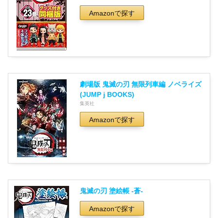
Amazonで探す
劇場版 鬼滅の刃 無限列車編 ノベライズ
(JUMP j BOOKS)
集英社
Amazonで探す
鬼滅の刃 塗絵帳 -蒼-
Amazonで探す