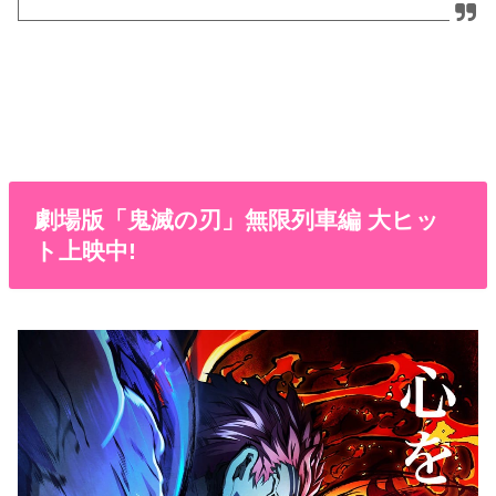
劇場版「鬼滅の刃」無限列車編 大ヒッ
ト上映中!