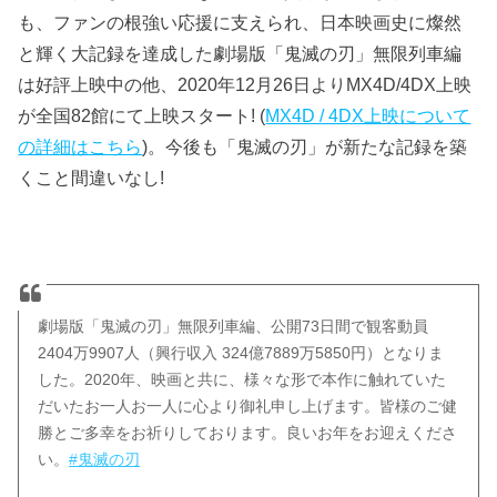
も、ファンの根強い応援に支えられ、日本映画史に燦然
と輝く大記録を達成した劇場版「鬼滅の刃」無限列車編
は好評上映中の他、2020年12月26日よりMX4D/4DX上映
が全国82館にて上映スタート! (
MX4D / 4DX上映について
の詳細はこちら
)。今後も「鬼滅の刃」が新たな記録を築
くこと間違いなし!
劇場版「鬼滅の刃」無限列車編、公開73日間で観客動員
2404万9907人（興行収入 324億7889万5850円）となりま
した。2020年、映画と共に、様々な形で本作に触れていた
だいたお一人お一人に心より御礼申し上げます。皆様のご健
勝とご多幸をお祈りしております。良いお年をお迎えくださ
い。
#鬼滅の刃