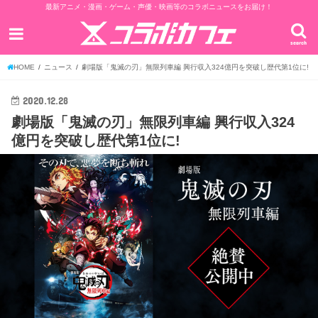
最新アニメ・漫画・ゲーム・声優・映画等のコラボニュースをお届け！
search
HOME
ニュース
劇場版「鬼滅の刃」無限列車編 興行収入324億円を突破し歴代第1位に!
2020.12.28
劇場版「鬼滅の刃」無限列車編 興行収入324
億円を突破し歴代第1位に!