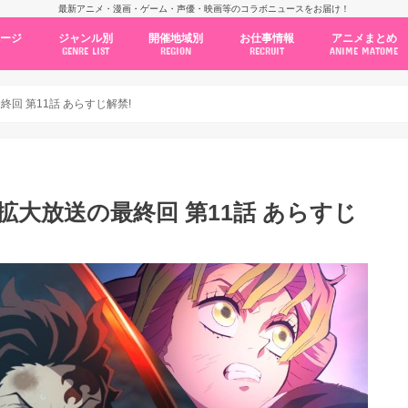
最新アニメ・漫画・ゲーム・声優・映画等のコラボニュースをお届け！
ページ
ジャンル別
開催地域別
お仕事情報
アニメまとめ
GENRE LIST
REGION
RECRUIT
ANIME MATOME
コラボカフェ
常設店舗
ポップアップストア
原画展・展示会
くじ / プライズ / ガチャ
店舗系コラボ
テーマパーク・遊園地
アニメ・漫画の期間限定イベント
グッズ
ファッション
コミック・ムック本
新作アニメ情報
ニュース
池袋
秋葉原
新宿
大阪
福岡
名古屋
カプコン
NSグループ
BENELIC
アニメイト
トランジットホールディングス
モトヤフーズ
TOWER RECORDS
タブリエ・マーケティング
GENDA GiGO Entertainment
終回 第11話 あらすじ解禁!
分拡大放送の最終回 第11話 あらすじ