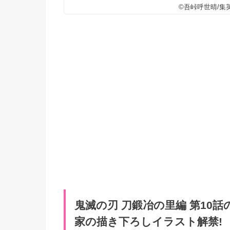
©吾峠呼世晴/集英
鬼滅の刃 刀鍛冶の里編 第10
家の描き下ろしイラスト解禁!