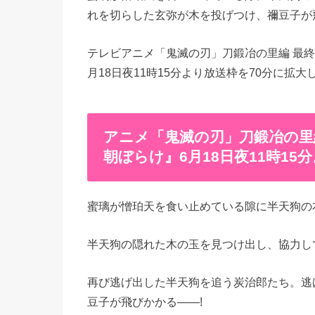
れを切らした玄弥が木を投げつけ、禰豆子が
テレビアニメ「鬼滅の刃」刀鍛冶の里編 最終回
月18日夜11時15分より放送枠を70分に拡
アニメ「鬼滅の刃」刀鍛冶の里編
朝ぼらけ』6月18日夜11時15分
蜜璃が憎珀天を食い止めている隙に半天狗の
半天狗の隠れた木の玉を見つけ出し、協力し
再び逃げ出した半天狗を追う炭治郎たち。逃
豆子が飛びかかる――!