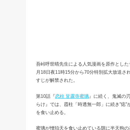
吾峠呼世晴先生による人気漫画を原作としたテ
月18日夜11時15分から70分特別拡大放送さ
すじが解禁された。
第10話『
恋柱 甘露寺蜜璃
』に続く、鬼滅の刃 
らけ』では、霞柱「時透無一郎」に続き”痣
を食い止める。
蜜璃が憎珀天を食い止めている隙に半天狗の