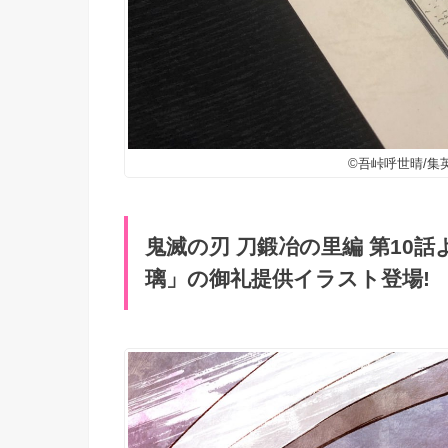
©吾峠呼世晴/集英
鬼滅の刃 刀鍛冶の里編 第10
璃」の御礼提供イラスト登場!