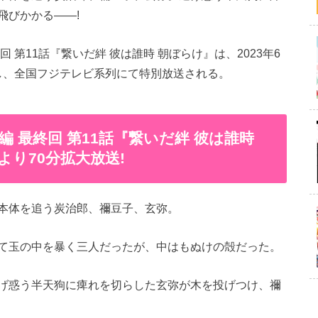
飛びかかる――!
 第11話『繋いだ絆 彼は誰時 朝ぼらけ』は、2023年6
大し、全国フジテレビ系列にて特別放送される。
 最終回 第11話『繋いだ絆 彼は誰時
より70分拡大放送!
本体を追う炭治郎、禰豆子、玄弥。
て玉の中を暴く三人だったが、中はもぬけの殻だった。
げ惑う半天狗に痺れを切らした玄弥が木を投げつけ、禰