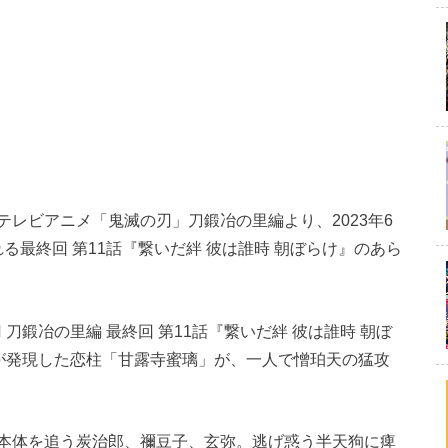
レビアニメ「鬼滅の刃」刀鍛冶の里編より、2023年6
れる最終回 第11話『繋いだ絆 彼は誰時 朝ぼらけ』のあら
刀鍛冶の里編 最終回 第11話『繋いだ絆 彼は誰時 朝ぼ
”が発現した恋柱「甘露寺蜜璃」が、一人で憎珀天の猛攻
本体を追う炭治郎、禰豆子、玄弥。逃げ惑う半天狗に痺