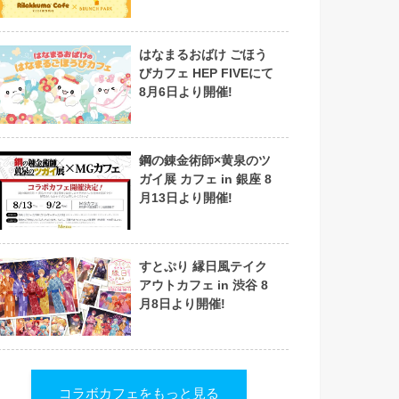
はなまるおばけ ごほう
びカフェ HEP FIVEにて
8月6日より開催!
鋼の錬金術師×黄泉のツ
ガイ展 カフェ in 銀座 8
月13日より開催!
すとぷり 縁日風テイク
アウトカフェ in 渋谷 8
月8日より開催!
コラボカフェをもっと見る