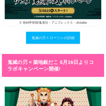
© 吾峠呼世晴/集英社・アニプレックス・ufotable
鬼滅の刃 × ローソンの詳細
鬼滅の刃 × 築地銀だこ 5月16日よりコ
ラボキャンペーン開催!