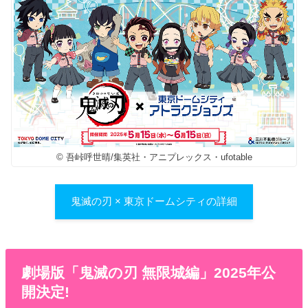
© 吾峠呼世晴/集英社・アニプレックス・ufotable
鬼滅の刃 × 東京ドームシティの詳細
劇場版「鬼滅の刃 無限城編」2025年公
開決定!