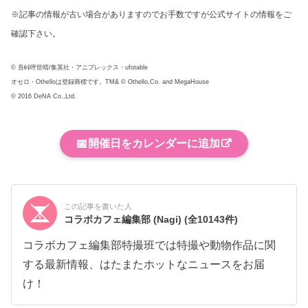
※記事の情報が古い場合がありますのでお手数ですが公式サイトの情報をご
確認下さい。
© 吾峠呼世晴/集英社・アニプレックス・ufotable
オセロ・Othelloは登録商標です。TM& © Othello,Co. and MegaHouse
© 2016 DeNA Co.,Ltd.
📅
開催日をカレンダーに追加
この記事を書いた人
コラボカフェ編集部 (Nagi)
(全10143件)
コラボカフェ編集部特撮班では特撮や動物作品に関
する最新情報、はたまたホットなニュースをお届
け！