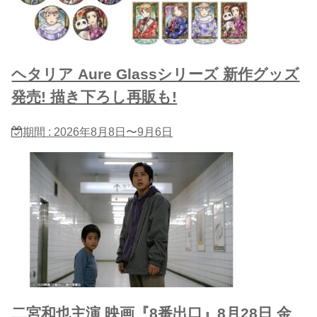
ヘタリア Aure Glassシリーズ 新作グッズ
発売! 描き下ろし再販も!
期間 : 2026年8月8日〜9月6日
二宮和也主演 映画『8番出口』8月28日 金