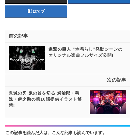
はてブ
前の記事
進撃の巨人 ”地鳴らし”発動シーンの
オリジナル楽曲フルサイズ公開!
次の記事
鬼滅の刃 鬼の首を切る 炭治郎・善
逸・伊之助の第10話提供イラスト解
禁!
この記事を読んだ人は、こんな記事も読んでいます。