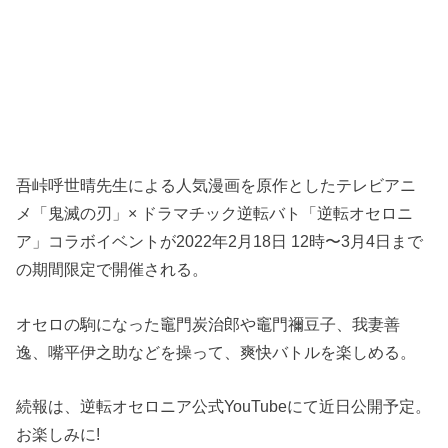
吾峠呼世晴先生による人気漫画を原作としたテレビアニ
メ「鬼滅の刃」× ドラマチック逆転バト「逆転オセロニ
ア」コラボイベントが2022年2月18日 12時〜3月4日まで
の期間限定で開催される。
オセロの駒になった竈門炭治郎や竈門禰豆子、我妻善
逸、嘴平伊之助などを操って、爽快バトルを楽しめる。
続報は、逆転オセロニア公式YouTubeにて近日公開予定。
お楽しみに!