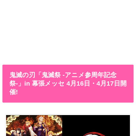
鬼滅の刃「鬼滅祭 -アニメ参周年記念
祭-」in 幕張メッセ 4月16日・4月17日開
催!