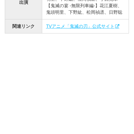
出演
【鬼滅の宴 -無限列車編-】花江夏樹、
鬼頭明里、下野紘、松岡禎丞、日野聡
関連リンク
TVアニメ「鬼滅の刃」公式サイト