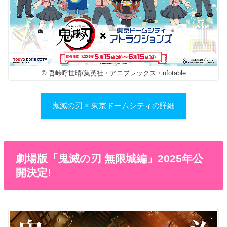
© 吾峠呼世晴/集英社・アニプレックス・ufotable
鬼滅の刃 × 東京ドームシティの詳細
劇場版「鬼滅の刃 無限城編」2025年公
開決定!