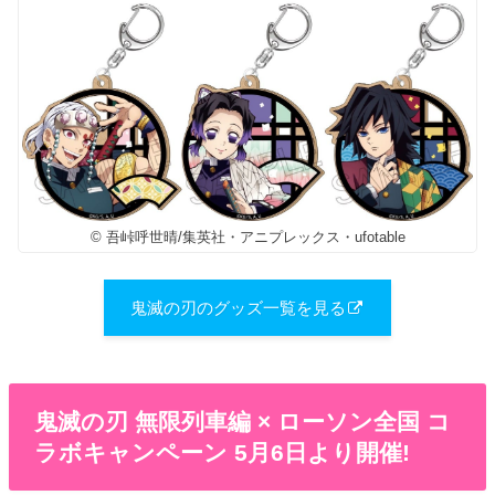
© 吾峠呼世晴/集英社・アニプレックス・ufotable
鬼滅の刃のグッズ一覧を見る
鬼滅の刃 無限列車編 × ローソン全国 コ
ラボキャンペーン 5月6日より開催!