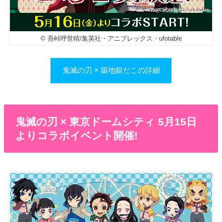
© 吾峠呼世晴/集英社・アニプレックス・ufotable
鬼滅の刃 × 築地銀だこの詳細
鬼滅の刃 × 東京ドームシティ 5月15日
よりコラボイベント開催!