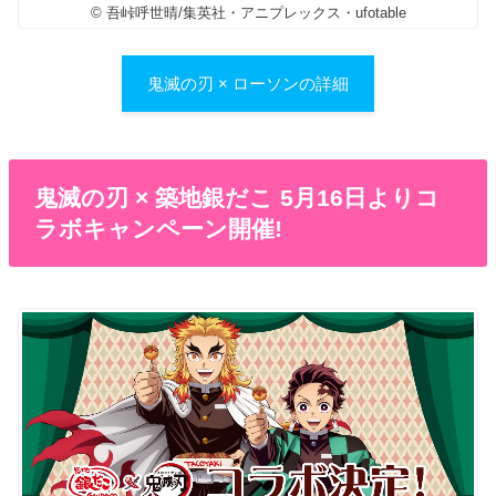
© 吾峠呼世晴/集英社・アニプレックス・ufotable
鬼滅の刃 × ローソンの詳細
鬼滅の刃 × 築地銀だこ 5月16日よりコ
ラボキャンペーン開催!