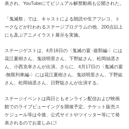
表され、YouTubeにてビジュアル解禁動画も公開された。
「鬼滅祭」では、キャストによる朗読や生アフレコ、ト
ークなどが行われるステージプログラムの他、200点以上
にも及ぶアニメイラスト展示を実施。
ステージゲストは、4月16日の〈鬼滅の宴 -遊郭編-〉には
花江夏樹さん、鬼頭明里さん、下野紘さん、松岡禎丞さ
ん、小西克幸さんが出演。さらに、4月17日の〈鬼滅の宴
-無限列車編-〉には花江夏樹さん、鬼頭明里さん、下野紘
さん、松岡禎丞さん、日野聡さんが出演する。
ステージイベントは両日ともオンライン配信および映画
館でのライブビューイングを開催予定。チケット販売ス
ケジュール等は今後、公式サイトやツイッター等にて発
表されるのでお楽しみに!