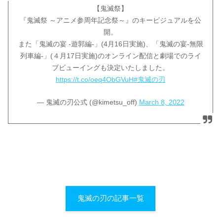
【鬼滅祭】
『鬼滅祭 ～アニメ参周年記念祭～』のキービジュアルを公
開。
また「鬼滅の宴 -遊郭編-」(4月16日実施)、「鬼滅の宴-無限
列車編-」(４月17日実施)のオンライン配信と劇場でのライ
ブビューイングも決定いたしました。
https://t.co/oeq4ObGVuH
#鬼滅の刃
— 鬼滅の刃公式 (@kimetsu_off)
March 8, 2022
鬼滅の刃の記事一覧