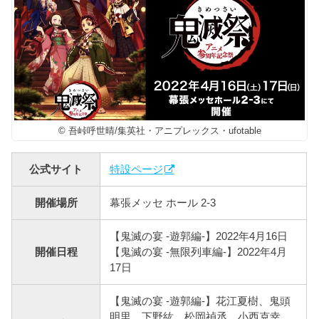
© 吾峠呼世晴/集英社・アニプレックス・ufotable
公式サイト
特設ページ
開催場所
幕張メッセ ホール 2-3
【鬼滅の宴 -遊郭編-】2022年4月16日
開催日程
【鬼滅の宴 -無限列車編-】2022年4月
17日
【鬼滅の宴 -遊郭編-】花江夏樹、鬼頭
明里、下野紘、松岡禎丞、小西克幸