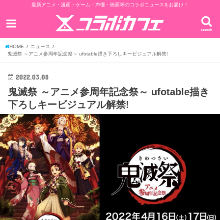
最新アニメ・漫画・ゲーム・声優・映画等のコラボニュースをお届け！
search
HOME
ニュース
鬼滅祭 ～アニメ参周年記念祭～ ufotable描き下ろしキービジュアル解禁!
2022.03.08
鬼滅祭 ～アニメ参周年記念祭～ ufotable描き
下ろしキービジュアル解禁!