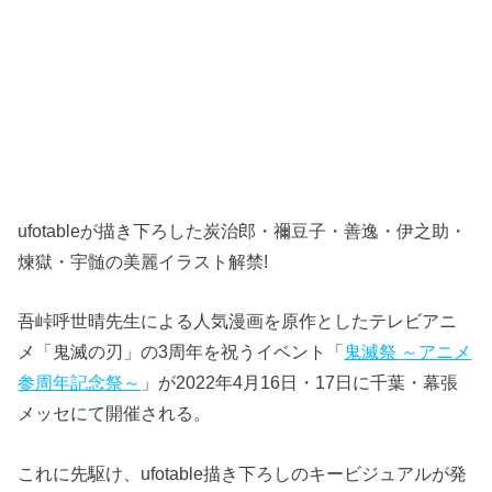
ufotableが描き下ろした炭治郎・禰豆子・善逸・伊之助・
煉獄・宇髄の美麗イラスト解禁!
吾峠呼世晴先生による人気漫画を原作としたテレビアニ
メ「鬼滅の刃」の3周年を祝うイベント「
鬼滅祭 ～アニメ
参周年記念祭～
」が2022年4月16日・17日に千葉・幕張
メッセにて開催される。
これに先駆け、ufotable描き下ろしのキービジュアルが発