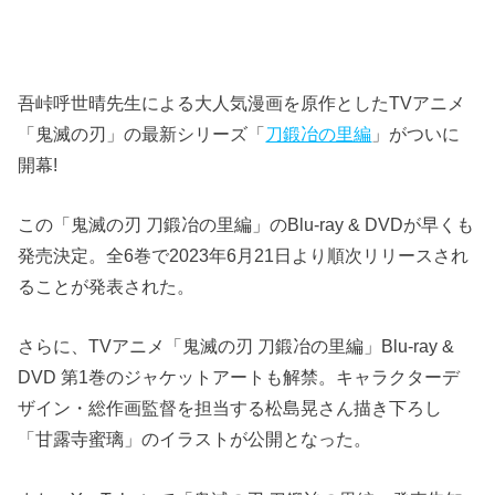
吾峠呼世晴先生による大人気漫画を原作としたTVアニメ
「鬼滅の刃」の最新シリーズ「
刀鍛冶の里編
」がついに
開幕!
この「鬼滅の刃 刀鍛冶の里編」のBlu-ray & DVDが早くも
発売決定。全6巻で2023年6月21日より順次リリースされ
ることが発表された。
さらに、TVアニメ「鬼滅の刃 刀鍛冶の里編」Blu-ray &
DVD 第1巻のジャケットアートも解禁。キャラクターデ
ザイン・総作画監督を担当する松島晃さん描き下ろし
「甘露寺蜜璃」のイラストが公開となった。