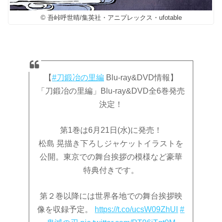
© 吾峠呼世晴/集英社・アニプレックス・ufotable
【
#刀鍛冶の里編
Blu-ray&DVD情報】
「刀鍛冶の里編」Blu-ray&DVD全6巻発売
決定！
第1巻は6月21日(水)に発売！
松島 晃描き下ろしジャケットイラストを
公開。東京での舞台挨拶の模様など豪華
特典付きです。
第２巻以降には世界各地での舞台挨拶映
像を収録予定。
https://t.co/ucsW09ZhUI
#