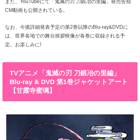
また、YouTubeにて「鬼滅の刃 刀鍛冶の里編」発売告知
CM動画も公開されている。
なお、今後詳細発表予定の第2巻以降のBlu-ray&DVDに
は、世界各地での舞台挨拶映像が各巻に収録される予
定。お楽しみに!
TVアニメ「鬼滅の刃 刀鍛冶の里編」
Blu-ray & DVD 第1巻ジャケットアート
【甘露寺蜜璃】