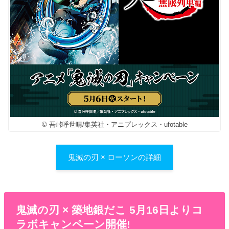
© 吾峠呼世晴/集英社・アニプレックス・ufotable
鬼滅の刃 × ローソンの詳細
鬼滅の刃 × 築地銀だこ 5月16日よりコ
ラボキャンペーン開催!