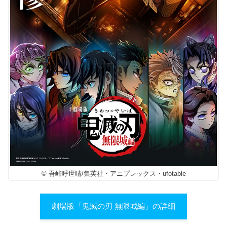
© 吾峠呼世晴/集英社・アニプレックス・ufotable
劇場版「鬼滅の刃 無限城編」の詳細