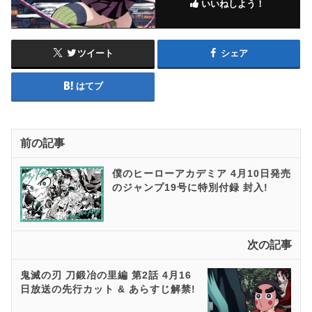
いいねしよう！
ツイート
シェア
はてブ
前の記事
僕のヒーローアカデミア 4月10日発売
のジャンプ19号に特別付録 封入!
次の記事
鬼滅の刃 刀鍛冶の里編 第2話 4月16
日放送の先行カット & あらすじ解禁!