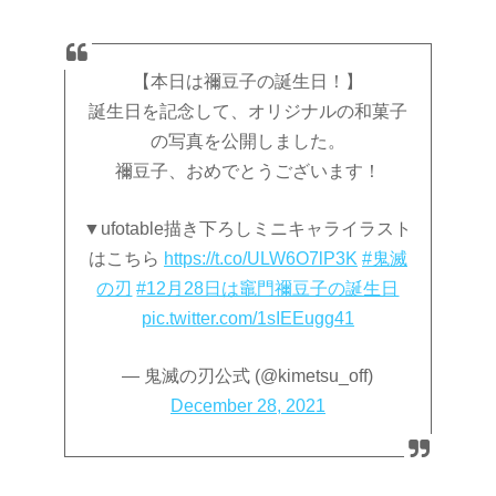
【本日は禰󠄀豆子の誕生日！】
誕生日を記念して、オリジナルの和菓子
の写真を公開しました。
禰󠄀豆子、おめでとうございます！
▼ufotable描き下ろしミニキャライラスト
はこちら
https://t.co/ULW6O7lP3K
#鬼滅
の刃
#12月28日は竈門禰󠄀豆子の誕生日
pic.twitter.com/1sIEEugg41
— 鬼滅の刃公式 (@kimetsu_off)
December 28, 2021