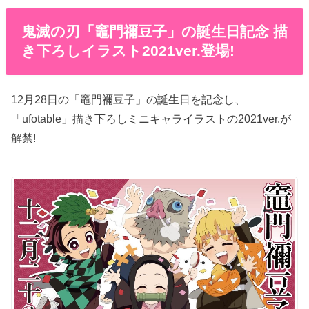
鬼滅の刃「竈門禰豆子」の誕生日記念 描
き下ろしイラスト2021ver.登場!
12月28日の「竈門禰豆子」の誕生日を記念し、
「ufotable」描き下ろしミニキャライラストの2021ver.が
解禁!