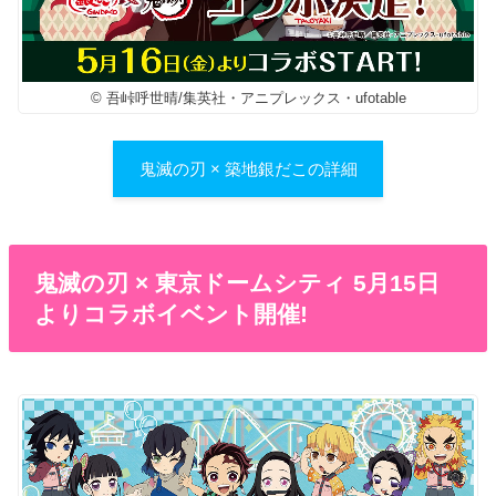
© 吾峠呼世晴/集英社・アニプレックス・ufotable
鬼滅の刃 × 築地銀だこの詳細
鬼滅の刃 × 東京ドームシティ 5月15日
よりコラボイベント開催!