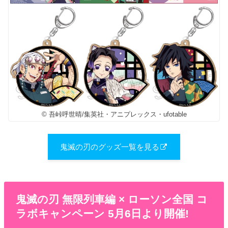
© 吾峠呼世晴/集英社・アニプレックス・ufotable
鬼滅の刃のグッズ一覧を見る
鬼滅の刃 無限列車編 × ローソン全国 コ
ラボキャンペーン 5月6日より開催!