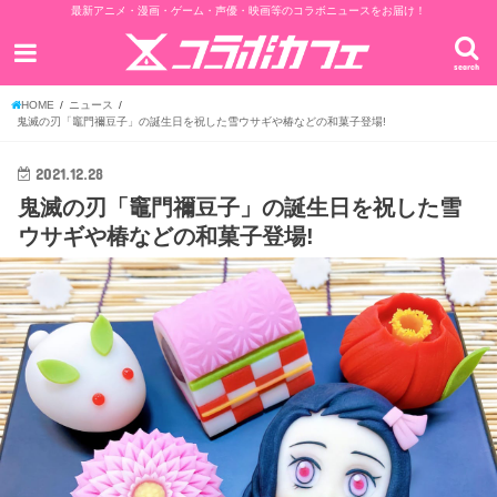
最新アニメ・漫画・ゲーム・声優・映画等のコラボニュースをお届け！
search
HOME
ニュース
鬼滅の刃「竈門禰豆子」の誕生日を祝した雪ウサギや椿などの和菓子登場!
2021.12.28
鬼滅の刃「竈門禰豆子」の誕生日を祝した雪
ウサギや椿などの和菓子登場!