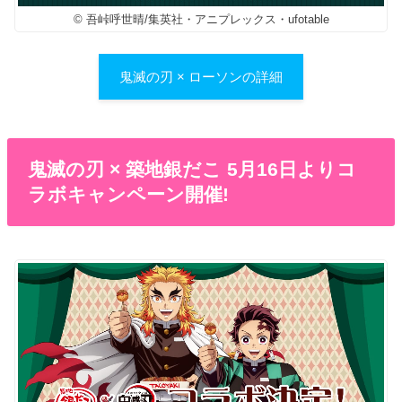
© 吾峠呼世晴/集英社・アニプレックス・ufotable
鬼滅の刃 × ローソンの詳細
鬼滅の刃 × 築地銀だこ 5月16日よりコ
ラボキャンペーン開催!