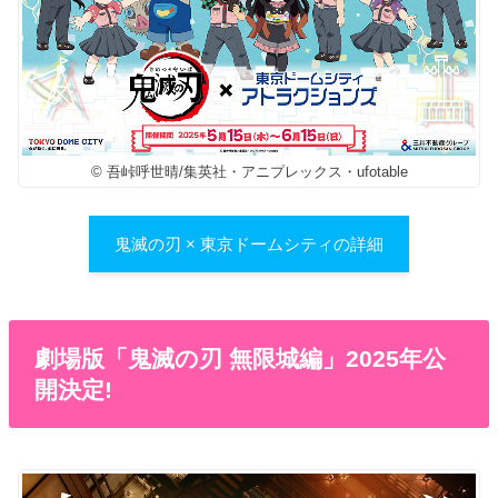
© 吾峠呼世晴/集英社・アニプレックス・ufotable
鬼滅の刃 × 東京ドームシティの詳細
劇場版「鬼滅の刃 無限城編」2025年公
開決定!