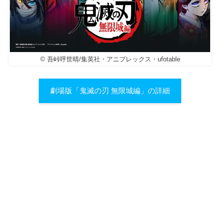
© 吾峠呼世晴/集英社・アニプレックス・ufotable
劇場版「鬼滅の刃 無限城編」の詳細