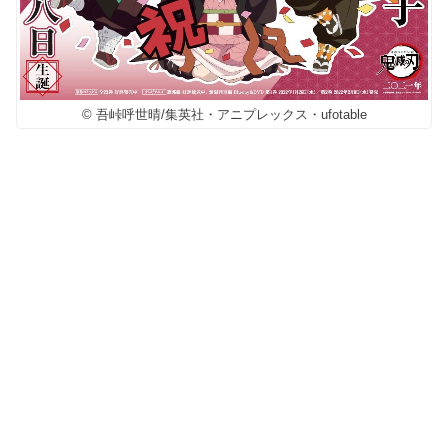
© 吾峠呼世晴/集英社・アニプレックス・ufotable