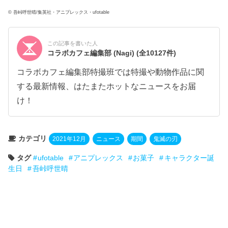
© 吾峠呼世晴/集英社・アニプレックス・ufotable
この記事を書いた人
コラボカフェ編集部 (Nagi)
(全10127件)
コラボカフェ編集部特撮班では特撮や動物作品に関
する最新情報、はたまたホットなニュースをお届
け！
カテゴリ
2021年12月
ニュース
期間
鬼滅の刃
タグ
ufotable
アニプレックス
お菓子
キャラクター誕
生日
吾峠呼世晴