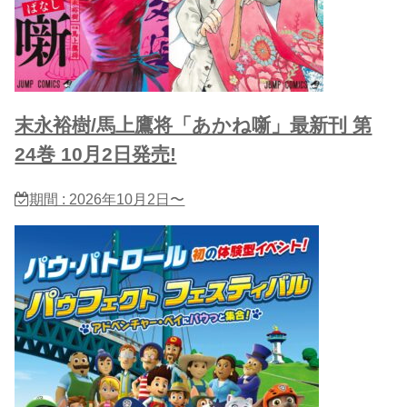
末永裕樹/馬上鷹将「あかね噺」最新刊 第
24巻 10月2日発売!
期間 : 2026年10月2日〜