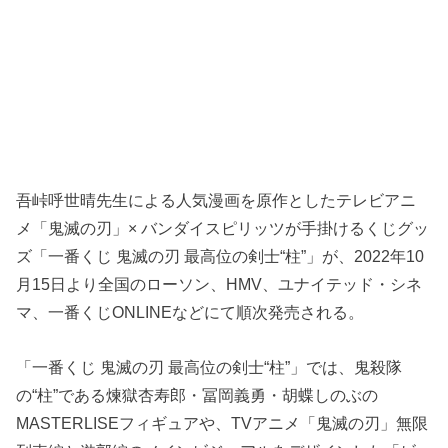
吾峠呼世晴先生による人気漫画を原作としたテレビアニ
メ「鬼滅の刃」× バンダイスピリッツが手掛けるくじグッ
ズ「一番くじ 鬼滅の刃 最高位の剣士“柱”」が、2022年10
月15日より全国のローソン、HMV、ユナイテッド・シネ
マ、一番くじONLINEなどにて順次発売される。
「一番くじ 鬼滅の刃 最高位の剣士“柱”」では、鬼殺隊
の“柱”である煉󠄁獄杏寿郎・冨岡義勇・胡蝶しのぶの
MASTERLISEフィギュアや、TVアニメ「鬼滅の刃」無限