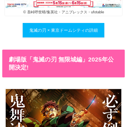
© 吾峠呼世晴/集英社・アニプレックス・ufotable
鬼滅の刃 × 東京ドームシティの詳細
劇場版「鬼滅の刃 無限城編」2025年公
開決定!