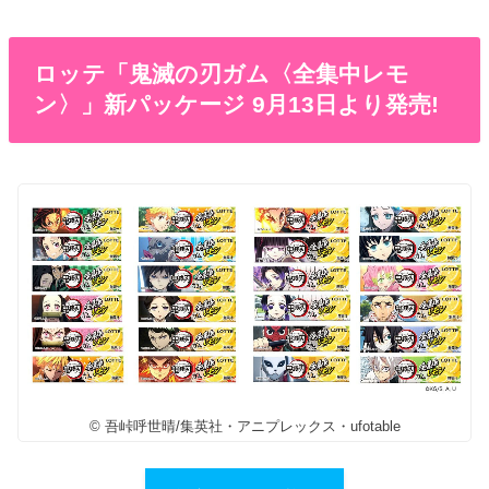
ロッテ「鬼滅の刃ガム〈全集中レモ
ン〉」新パッケージ 9月13日より発売!
© 吾峠呼世晴/集英社・アニプレックス・ufotable