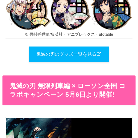
© 吾峠呼世晴/集英社・アニプレックス・ufotable
鬼滅の刃のグッズ一覧を見る
鬼滅の刃 無限列車編 × ローソン全国 コ
ラボキャンペーン 5月6日より開催!