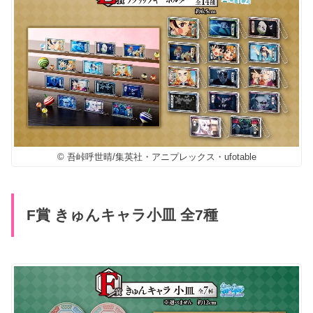
© 吾峠呼世晴/集英社・アニプレックス・ufotable
F賞 きゅんキャラ小皿 全7種