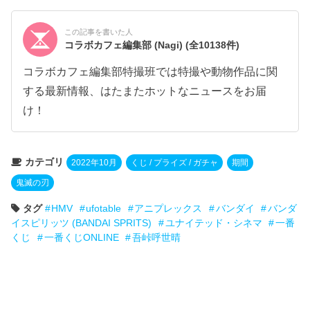
この記事を書いた人
コラボカフェ編集部 (Nagi)
(全10138件)
コラボカフェ編集部特撮班では特撮や動物作品に関
する最新情報、はたまたホットなニュースをお届
け！
カテゴリ
2022年10月
くじ / プライズ / ガチャ
期間
鬼滅の刃
タグ
HMV
ufotable
アニプレックス
バンダイ
バンダ
イスピリッツ (BANDAI SPRITS)
ユナイテッド・シネマ
一番
くじ
一番くじONLINE
吾峠呼世晴