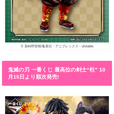
© 吾峠呼世晴/集英社・アニプレックス・ufotable
鬼滅の刃 一番くじ 最高位の剣士“柱” 10
月15日より順次発売!