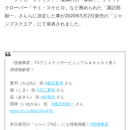
クローバー「ヤミ・スケヒロ」など務められた「諏訪部
順一」さんらに決定した事が2020年5月2日発売の「ジャ
ンプスクエア」にて発表されました。
「怪物事変」TVアニメティザービジュアル＆キャスト第１
弾情報解禁！
夏羽（かばね） 役
#藤原夏海
さん
織（しき） 役
#花江夏樹
さん
晶（あきら） 役
#村瀬歩
さん
隠神（いぬがみ） 役
#諏訪部順一
さん
https://t.co/i6hGXKeF8L
本日発売の『ジャンプSQ.』にも情報掲載！
#怪物事変