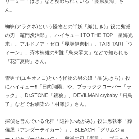
リーミー「はぎ」など務められている「藤原夏海」さ
ん。
蜘蛛(アラクネ)という怪物との半妖「織(しき)」役に鬼滅
の刃「竈門炭治郎」、ハイキュー!! TO THE TOP「星海光
来」、アルドノア・ゼロ「界塚伊奈帆」、TARI TARI「ウ
ィーン」、斉木楠雄のΨ難「鳥束零太」などで知られる
『花江夏樹』さん。
雪男子(ユキオノコ)という怪物の男の娘「晶(あきら)」役
にハイキュー!!「日向翔陽」や、ブラッククローバー「ラ
ック」、Dr.STONE「銀狼」、DEVILMAN crybaby「飛鳥
了」などでお馴染の「村瀬歩」さん。
探偵を営んでいる化狸「隠神(いぬがみ)」役に黒執事「葬
儀屋〈アンダーテイカー〉」、BLEACH「グリムジョ
ー・ジャガージャック」、鬼滅の刃「響凱」、ブラック