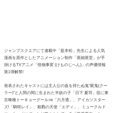
ジャンプスクエアにて連載中「藍本松」先生による人気
漫画を原作としたアニメーション制作「亜細亜堂」が手
掛けるTVアニメ「怪物事変 (けものじへん)」の声優情報
第1弾解禁!
発表されたキャストには主人公の血を持たぬ鬼“屍鬼(クー
ラー)”と人間の間に生まれた半妖の子「日下 夏羽」役に東
京喰種トーキョーグール:re「六月透」、アイカツスター
ズ!「騎咲レイ」、殺戮の天使「エディ」、ミュークルド