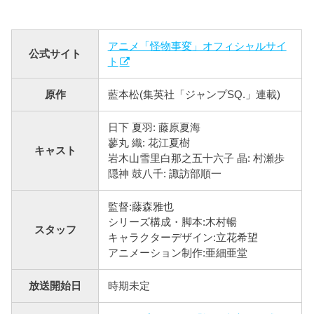
アニメ「怪物事変」オフィシャルサイ
公式サイト
ト
原作
藍本松(集英社「ジャンプSQ.」連載)
日下 夏羽: 藤原夏海
蓼丸 織: 花江夏樹
キャスト
岩木山雪里白那之五十六子 晶: 村瀬歩
隠神 鼓八千: 諏訪部順一
監督:藤森雅也
シリーズ構成・脚本:木村暢
スタッフ
キャラクターデザイン:立花希望
アニメーション制作:亜細亜堂
放送開始日
時期未定