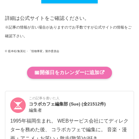
詳細は公式サイトをご確認ください。
※記事の情報が古い場合がありますのでお手数ですが公式サイトの情報をご
確認下さい。
© 藍本松/集英社・「怪物事変」製作委員会
📅
開催日をカレンダーに追加
この記事を書いた人
コラボカフェ編集部 (Sue)
(全21512件)
編集者
1995年福岡生まれ。 WEBサービス会社にてディレク
ターを務めた後、 コラボカフェで編集に。 音楽・漫
画・アニメ・お笑い・散歩(散策)が好き。