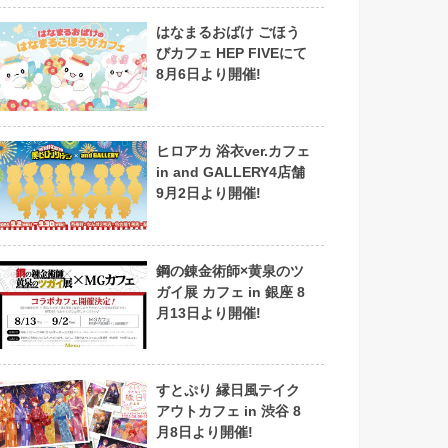
はなまるおばけ ごほう
びカフェ HEP FIVEにて
8月6日より開催!
ヒロアカ 浴衣ver.カフェ
in and GALLERY4店舗
9月2日より開催!
鋼の錬金術師×黄泉のツ
ガイ展 カフェ in 銀座 8
月13日より開催!
すとぷり 縁日風テイク
アウトカフェ in 渋谷 8
月8日より開催!