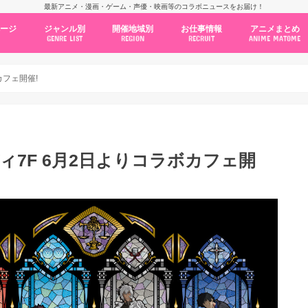
最新アニメ・漫画・ゲーム・声優・映画等のコラボニュースをお届け！
ページ
ジャンル別
開催地域別
お仕事情報
アニメまとめ
GENRE LIST
REGION
RECRUIT
ANIME MATOME
コラボカフェ
常設店舗
ポップアップストア
原画展・展示会
くじ / プライズ / ガチャ
店舗系コラボ
テーマパーク・遊園地
アニメ・漫画の期間限定イベント
グッズ
ファッション
コミック・ムック本
新作アニメ情報
ニュース
池袋
秋葉原
新宿
大阪
福岡
名古屋
カプコン
NSグループ
BENELIC
アニメイト
トランジットホールディングス
モトヤフーズ
TOWER RECORDS
タブリエ・マーケティング
GENDA GiGO Entertainment
カフェ開催!
ディ7F 6月2日よりコラボカフェ開