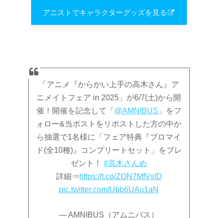
アニストでキャラクターグッズを見る
「アニメ『からかい上手の高木さん』ア
ニメイトフェア in 2025」が6/7(土)から開
催！開催を記念して「
@AMNIBUS
」をフ
ォロー&当ポストをリポストした方の中か
ら抽選で1名様に「フェア特典『ブロマイ
ド(全10種)』コンプリートセット」をプレ
ゼント！
#高木さんめ
詳細⇒
https://t.co/ZON7MfVslD
pic.twitter.com/Ubb6UAu1aN
— AMNIBUS（アムニバス）