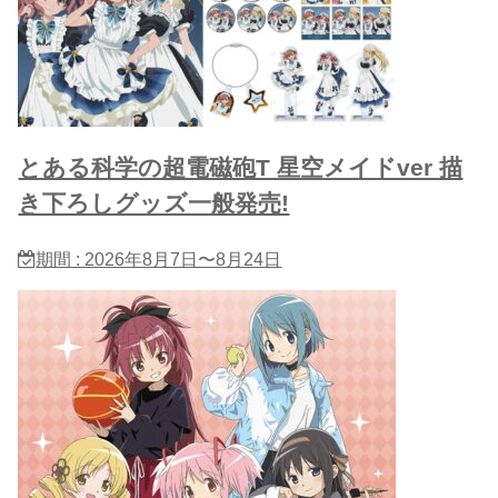
とある科学の超電磁砲T 星​空メイドver 描
き下ろしグッズ一般発売!
期間 : 2026年8月7日〜8月24日