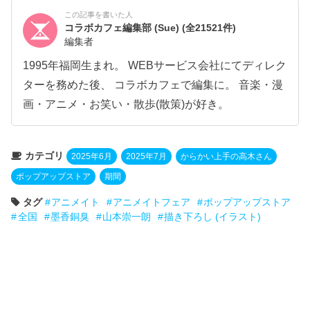
この記事を書いた人
コラボカフェ編集部 (Sue)
(全21521件)
編集者
1995年福岡生まれ。 WEBサービス会社にてディレク
ターを務めた後、 コラボカフェで編集に。 音楽・漫
画・アニメ・お笑い・散歩(散策)が好き。
カテゴリ
2025年6月
2025年7月
からかい上手の高木さん
ポップアップストア
期間
タグ
アニメイト
アニメイトフェア
ポップアップストア
全国
墨香銅臭
山本崇一朗
描き下ろし (イラスト)