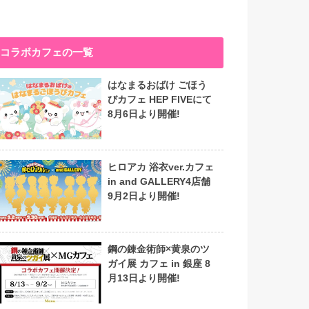
コラボカフェの一覧
はなまるおばけ ごほう
びカフェ HEP FIVEにて
8月6日より開催!
ヒロアカ 浴衣ver.カフェ
in and GALLERY4店舗
9月2日より開催!
鋼の錬金術師×黄泉のツ
ガイ展 カフェ in 銀座 8
月13日より開催!