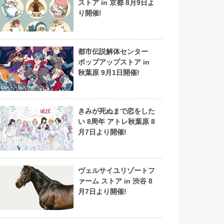
ストア in 京都 8月9日よ
り開催!
都市伝説解体センター
ポップアップストア in
秋葉原 9月1日開催!
きみが死ぬまで恋をした
い 8周年 アトレ秋葉原 8
月7日より開催!
ヴェルサイユリゾートフ
ァーム ストア in 渋谷 8
月7日より開催!