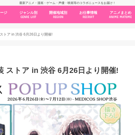
最新アニメ・漫画・ゲーム・声優・映画等のコラボニュースをお届け！
ページ
ジャンル別
開催地域別
お仕事情報
アニメまとめ
GENRE LIST
REGION
RECRUIT
ANIME MATOME
コラボカフェ
常設店舗
ポップアップストア
原画展・展示会
くじ / プライズ / ガチャ
店舗系コラボ
テーマパーク・遊園地
アニメ・漫画の期間限定イベント
グッズ
ファッション
コミック・ムック本
新作アニメ情報
ニュース
池袋
秋葉原
新宿
大阪
福岡
名古屋
カプコン
NSグループ
BENELIC
アニメイト
トランジットホールディングス
モトヤフーズ
TOWER RECORDS
タブリエ・マーケティング
GENDA GiGO Entertainment
トア in 渋谷 6月26日より開催!
ストア in 渋谷 6月26日より開催!