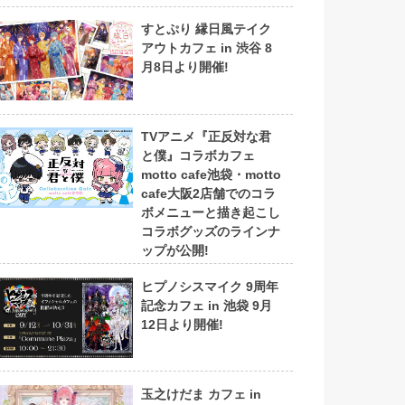
すとぷり 縁日風テイク
アウトカフェ in 渋谷 8
月8日より開催!
TVアニメ『正反対な君
と僕』コラボカフェ
motto cafe池袋・motto
cafe大阪2店舗でのコラ
ボメニューと描き起こし
コラボグッズのラインナ
ップが公開!
ヒプノシスマイク 9周年
記念カフェ in 池袋 9月
12日より開催!
玉之けだま カフェ in