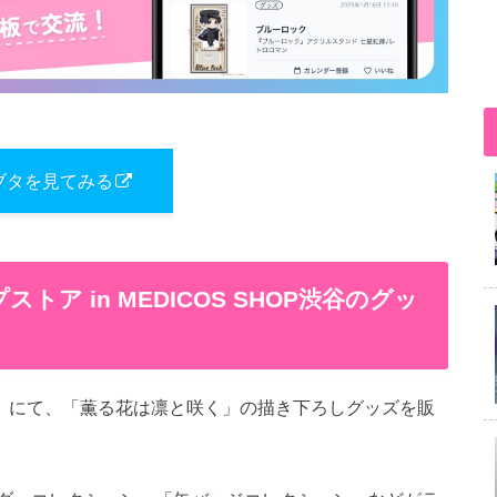
ブタを見てみる
ア in MEDICOS SHOP渋谷のグッ
OP渋谷」にて、「薫る花は凛と咲く」の描き下ろしグッズを販