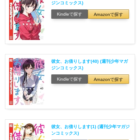
ジンコミックス)
Kindleで探す
Amazonで探す
彼女、お借りします(40) (週刊少年マガ
ジンコミックス)
Kindleで探す
Amazonで探す
彼女、お借りします(1) (週刊少年マガジ
ンコミックス)