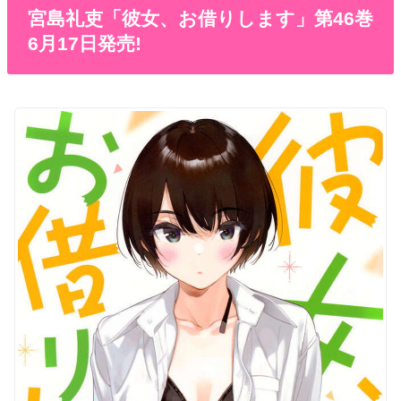
宮島礼吏「彼女、お借りします」第46巻
6月17日発売!