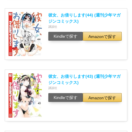
彼女、お借りします(44) (週刊少年マガ
ジンコミックス)
講談社
Kindleで探す
Amazonで探す
彼女、お借りします(43) (週刊少年マガ
ジンコミックス)
講談社
Kindleで探す
Amazonで探す