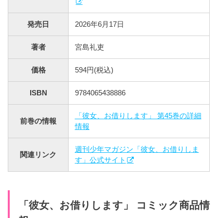
発売日
2026年6月17日
著者
宮島礼吏
価格
594円(税込)
ISBN
9784065438886
「彼女、お借りします」 第45巻の詳細
前巻の情報
情報
週刊少年マガジン「彼女、お借りしま
関連リンク
す」公式サイト
「彼女、お借りします」 コミック商品情