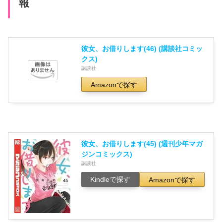
報
彼女、お借りします(46) (講談社コミッ
クス)
講談社
Amazonで探す
彼女、お借りします(45) (週刊少年マガ
ジンコミックス)
講談社
Kindleで探す
Amazonで探す