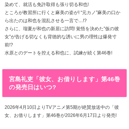
染めて、就活も免許取得も張り切る和也!
ところが教習所に行くと麻美の姿が! “元カノ”麻美の口か
ら出たのは和也を混乱させる一言で…!?
さらに、瑠夏が和也の新居に訪問! 覚悟を決めた”仮の彼
女”が告げる切なくも背徳的な誘いに男の理性は爆発寸
前!?
水原とのデートを控える和也に、試練が続く第46巻!
宮島礼吏「彼女、お借りします」第46巻
の発売日はいつ?
2026年4月10日よりTVアニメ第5期が絶賛放送中の「彼
女、お借りします」第46巻が2026年6月17日より発売!