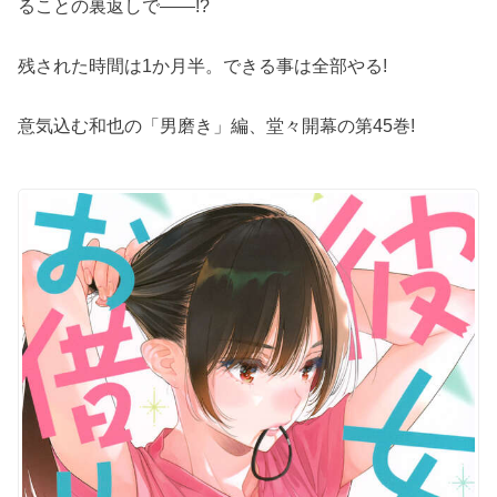
ることの裏返しで――!?
残された時間は1か月半。できる事は全部やる!
意気込む和也の「男磨き」編、堂々開幕の第45巻!