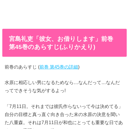
宮島礼吏「彼女、お借りします」前巻
第45巻のあらすじ(ふりかえり)
前巻のあらすじ (
前巻 第45巻の詳細
)
水原に相応しい男になるためなら…なんだって…なんだ
ってできそうな気がするよっ!
「7月11日。それまでは彼氏作らないって今は決めてる」
自分の目標と真っ直ぐ向き合った末の水原の決意を聞い
た八重森。それは7月11日が和也にとっても重要な日であ