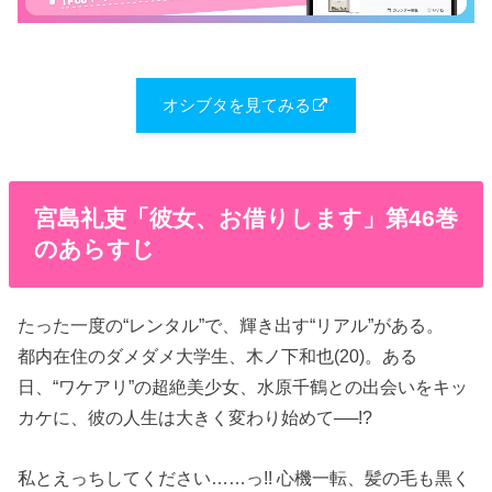
オシブタを見てみる
宮島礼吏「彼女、お借りします」第46巻
のあらすじ
たった一度の“レンタル”で、輝き出す“リアル”がある。
都内在住のダメダメ大学生、木ノ下和也(20)。ある
日、“ワケアリ”の超絶美少女、水原千鶴との出会いをキッ
カケに、彼の人生は大きく変わり始めて──!?
私とえっちしてください……っ!! 心機一転、髪の毛も黒く