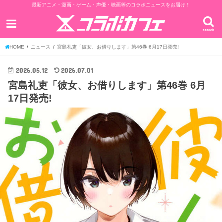
最新アニメ・漫画・ゲーム・声優・映画等のコラボニュースをお届け！
search
HOME
ニュース
宮島礼吏「彼女、お借りします」第46巻 6月17日発売!
2026.05.12
2026.07.01
宮島礼吏「彼女、お借りします」第46巻 6月
17日発売!