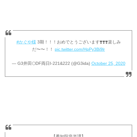
#かぐや様
3期！！！おめでとうございます❣️❣️❣️楽しみ
だ〜〜！！
pic.twitter.com/HpPy3Bi9lr
— G3井田🌕DF両日I-221&222 (@G3ida)
October 25, 2020
【秀知院音楽譚】