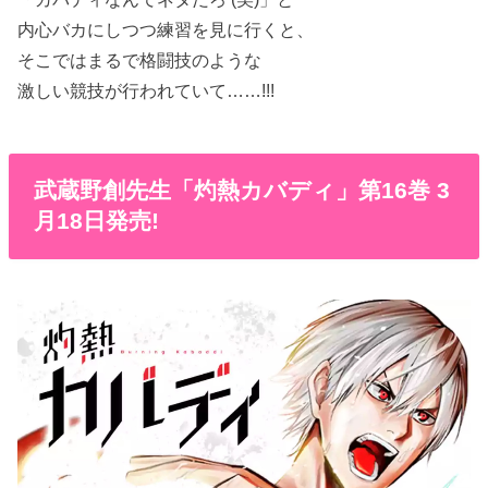
内心バカにしつつ練習を見に行くと、
そこではまるで格闘技のような
激しい競技が行われていて……!!!
武蔵野創先生「灼熱カバディ」第16巻 3
月18日発売!