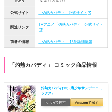
ISBN
9784098504800
公式サイト
「灼熱カバディ」公式サイト
TVアニメ「灼熱カバディ」公式サイト
関連リンク
前巻の情報
「灼熱カバディ」 15巻詳細情報
「灼熱カバディ」 コミック商品情報
灼熱カバディ(15) (裏少年サンデーコミ
ックス)
Kindleで探す
Amazonで探す