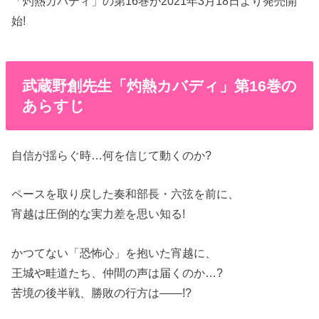
「灼熱カバディ」の第16巻が2021年3月18日より発売開
始!
武蔵野創先生「灼熱カバディ」第16巻の
あらすじ
自信が揺らぐ時…何を信じて動くのか?
ペースを取り戻した奏和部長・六弦を前に、
宵越は圧倒的な実力差を思い知る!
かつてない「恐怖心」を抱いた宵越に、
王城や畦道たち、仲間の声は届くのか…?
苦境の後半戦、勝敗の行方は――!?