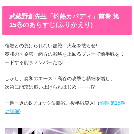
武蔵野創先生「灼熱カバディ」前巻 第
15巻のあらすじ(ふりかえり)
宿敵との負けられない熱戦…火花を散らせ!
奏和の司令塔・緒方の戦略を上回るプレーで前半戦をリ
ードする能京メンバーたち!
しかし、奏和のエース・高谷の攻撃も精細を増し、
次第に能京は追い上げられはじめ―――!?
一進一退のBブロック決勝戦、後半戦突入!! (
前巻 第15巻
の詳細
)