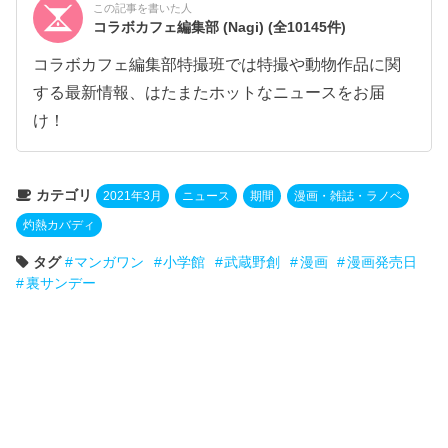
この記事を書いた人
コラボカフェ編集部 (Nagi)
(全10145件)
コラボカフェ編集部特撮班では特撮や動物作品に関
する最新情報、はたまたホットなニュースをお届
け！
カテゴリ
2021年3月
ニュース
期間
漫画・雑誌・ラノベ
灼熱カバディ
タグ
マンガワン
小学館
武蔵野創
漫画
漫画発売日
裏サンデー