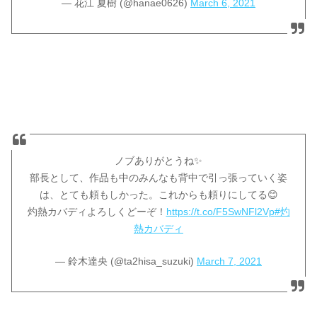
— 花江 夏樹 (@hanae0626)
March 6, 2021
ノブありがとうね✨
部長として、作品も中のみんなも背中で引っ張っていく姿
は、とても頼もしかった。これからも頼りにしてる😊
灼熱カバディよろしくどーぞ！
https://t.co/F5SwNFl2Vp
#灼
熱カバディ
— 鈴木達央 (@ta2hisa_suzuki)
March 7, 2021