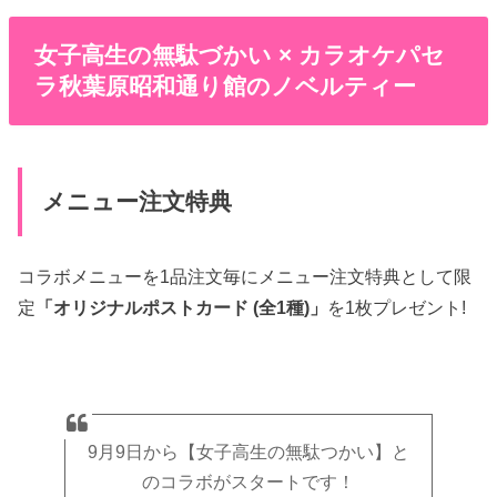
女子高生の無駄づかい × カラオケパセ
ラ秋葉原昭和通り館のノベルティー
メニュー注文特典
コラボメニューを1品注文毎にメニュー注文特典として限
定
「オリジナルポストカード (全1種)」
を1枚プレゼント!
9月9日から【女子高生の無駄つかい】と
のコラボがスタートです！