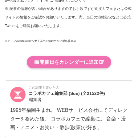
※ 記事の情報が古い場合がありますのでお手数ですが直接カフェまたは公式
サイトの情報をご確認をお願いいたします。尚、当日の混雑状況などは公式
Twitterをご確認お願いいたします。
© ピーノ/KADOKAWA/女子高生の無駄づかい製作委員会
📅
開催日をカレンダーに追加
この記事を書いた人
コラボカフェ編集部 (Sue)
(全21522件)
編集者
1995年福岡生まれ。 WEBサービス会社にてディレク
ターを務めた後、 コラボカフェで編集に。 音楽・漫
画・アニメ・お笑い・散歩(散策)が好き。