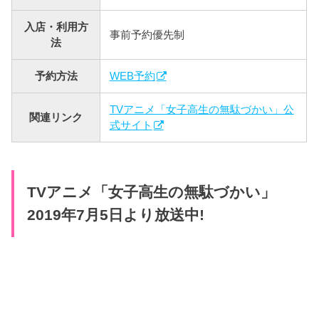
入店・利用方
事前予約優先制
法
予約方法
WEB予約
TVアニメ「女子高生の無駄づかい」公
関連リンク
式サイト
TVアニメ「女子高生の無駄づかい」
2019年7月5日より放送中!