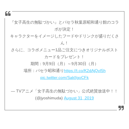
『女子高生の無駄づかい』とパセラ秋葉原昭和通り館のコラ
ボが決定！
キャラクターをイメージしたフードやドリンクが盛りだくさ
ん！
さらに、コラボメニュー1品ご注文につきオリジナルポスト
カードをプレゼント！
期間：9月9日（月）～9月30日（月）
場所：パセラ昭和通り
https://t.co/K2dAjQvI5h
pic.twitter.com/SakIIgoCFk
— TVアニメ「女子高生の無駄づかい」公式絶賛放送中！！
(@jyoshimuda)
August 31, 2019