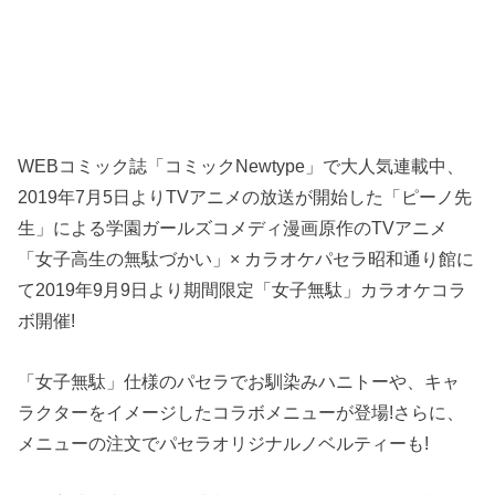
WEBコミック誌「コミックNewtype」で大人気連載中、
2019年7月5日よりTVアニメの放送が開始した「ピーノ先
生」による学園ガールズコメディ漫画原作のTVアニメ
「女子高生の無駄づかい」× カラオケパセラ昭和通り館に
て2019年9月9日より期間限定「女子無駄」カラオケコラ
ボ開催!
「女子無駄」仕様のパセラでお馴染みハニトーや、キャ
ラクターをイメージしたコラボメニューが登場!さらに、
メニューの注文でパセラオリジナルノベルティーも!