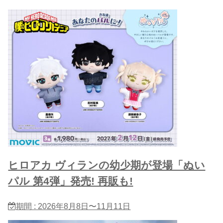
ヒロアカ ヴィランの幼少期が登場「ぬい
パル 第4弾」発売! 再販も!
期間 : 2026年8月8日〜11月11日