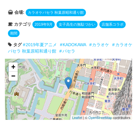
会場:
カラオケパセラ 秋葉原昭和通り館
カテゴリ
2019年9月
女子高生の無駄づかい
店舗系コラボ
期間
タグ
2019年夏アニメ
KADOKAWA
カラオケ
カラオケ
パセラ 秋葉原昭和通り館
パセラ
+
−
Leaflet
| ©
OpenStreetMap
contributors