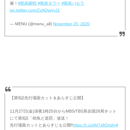
催！
#呪術廻戦
#呪術タワー
#呪術パセラ
pic.twitter.com/ZvAOwiyyJ1
— MENU (@menu_all)
November 25, 2020
【第9話先行場面カット＆あらすじ公開】
11月27日(金)深夜1時25分からMBS/TBS系全国28局ネット
にて第9話「幼魚と逆罰」放送！
先行場面カットとあらすじも公開‼
https://t.co/AV7z8QndIy
#