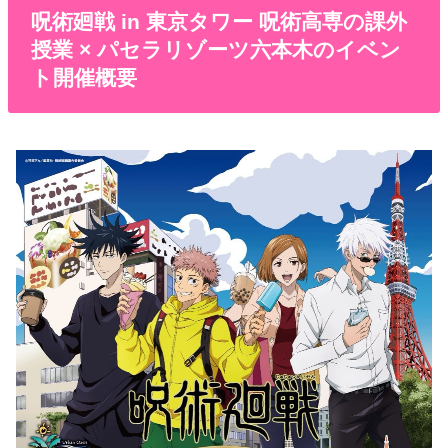
呪術廻戦 in 東京タワー 呪術高専の課外
授業 × パセラリゾーツ六本木のイベン
ト開催概要