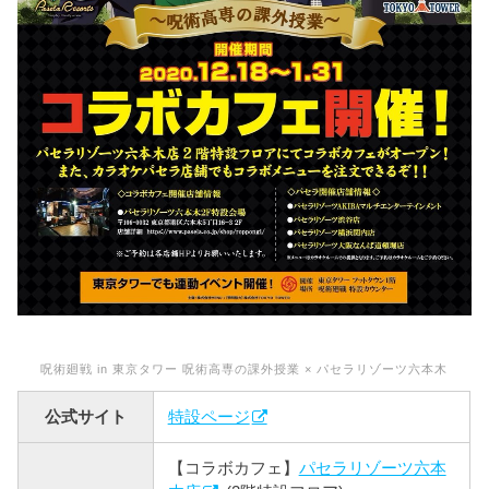
呪術廻戦 in 東京タワー 呪術高専の課外授業 × パセラリゾーツ六本木
公式サイト
特設ページ
【コラボカフェ】
パセラリゾーツ六本