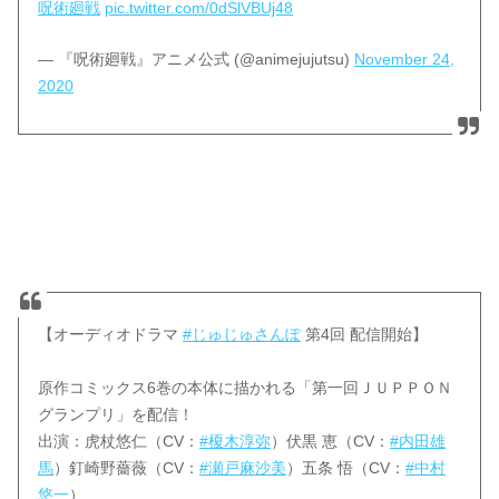
呪術廻戦
pic.twitter.com/0dSlVBUj48
— 『呪術廻戦』アニメ公式 (@animejujutsu)
November 24,
2020
【オーディオドラマ
#じゅじゅさんぽ
第4回 配信開始】
原作コミックス6巻の本体に描かれる「第一回ＪＵＰＰＯＮ
グランプリ」を配信！
出演：虎杖悠仁（CV：
#榎木淳弥
）伏黒 恵（CV：
#内田雄
馬
）釘崎野薔薇（CV：
#瀬戸麻沙美
）五条 悟（CV：
#中村
悠一
）