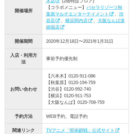
木店
(2階特設フロア)
【コラボメニュー】
パセラリゾーツ秋
開催場所
葉原マルチエンターテイメント
、
渋
谷店
、
横浜関内店
、
大阪なんば道
頓堀店
開催期間
2020年12月18日〜2021年1月31日
入店・利用方
事前予約優先制
法
【六本木】0120-911-086
【秋葉原】0120-194-759
お問い合わせ
【渋谷】0120-992-740
【横浜】0120-911-753
【大阪なんば】0120-708-759
予約方法
WEB予約、電話予約
関連リンク
TVアニメ「呪術廻戦」公式サイト