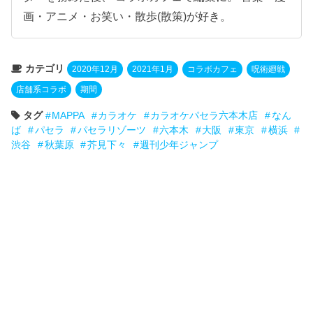
画・アニメ・お笑い・散歩(散策)が好き。
カテゴリ
2020年12月
2021年1月
コラボカフェ
呪術廻戦
店舗系コラボ
期間
タグ
MAPPA
カラオケ
カラオケパセラ六本木店
なん
ば
パセラ
パセラリゾーツ
六本木
大阪
東京
横浜
渋谷
秋葉原
芥見下々
週刊少年ジャンプ