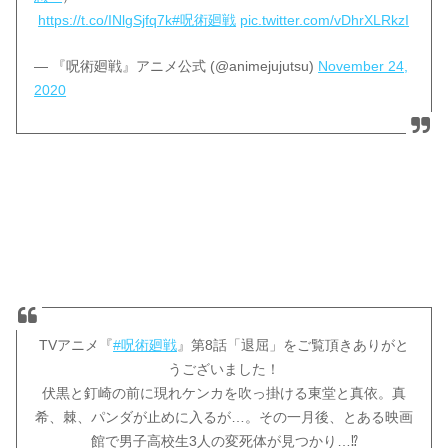
https://t.co/INlgSjfq7k
#呪術廻戦
pic.twitter.com/vDhrXLRkzI
— 『呪術廻戦』アニメ公式 (@animejujutsu)
November 24,
2020
TVアニメ『
#呪術廻戦
』第8話「退屈」をご覧頂きありがと
うございました！
伏黒と釘崎の前に現れケンカを吹っ掛ける東堂と真依。真
希、棘、パンダが止めに入るが…。その一月後、とある映画
館で男子高校生3人の変死体が見つかり…⁉