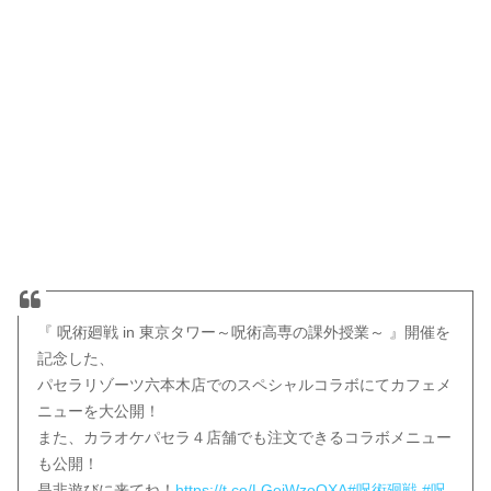
『 呪術廻戦 in 東京タワー～呪術高専の課外授業～ 』開催を
記念した、
パセラリゾーツ六本木店でのスペシャルコラボにてカフェメ
ニューを大公開！
また、カラオケパセラ４店舗でも注文できるコラボメニュー
も公開！
是非遊びに来てね！
https://t.co/LGeiWzoOXA
#呪術廻戦
#呪