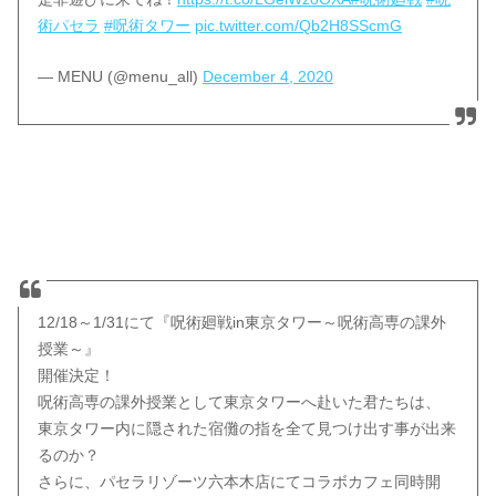
術パセラ
#呪術タワー
pic.twitter.com/Qb2H8SScmG
— MENU (@menu_all)
December 4, 2020
12/18～1/31にて『呪術廻戦in東京タワー～呪術高専の課外
授業～』
開催決定！
呪術高専の課外授業として東京タワーへ赴いた君たちは、
東京タワー内に隠された宿儺の指を全て見つけ出す事が出来
るのか？
さらに、パセラリゾーツ六本木店にてコラボカフェ同時開