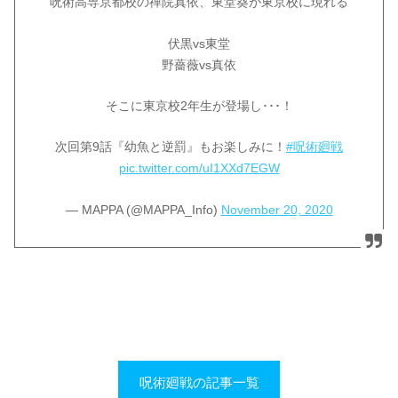
呪術高専京都校の禪院真依、東堂葵が東京校に現れる
伏黒vs東堂
野薔薇vs真依
そこに東京校2年生が登場し･･･！
次回第9話『幼魚と逆罰』もお楽しみに！
#呪術廻戦
pic.twitter.com/uI1XXd7EGW
— MAPPA (@MAPPA_Info)
November 20, 2020
呪術廻戦の記事一覧