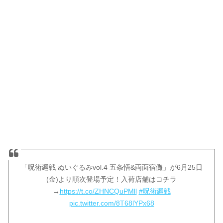
「呪術廻戦 ぬいぐるみvol.4 五条悟&両面宿儺」が6月25日
(金)より順次登場予定！入荷店舗はコチラ
→
https://t.co/ZHNCQuPMll
#呪術廻戦
pic.twitter.com/8T68lYPx68