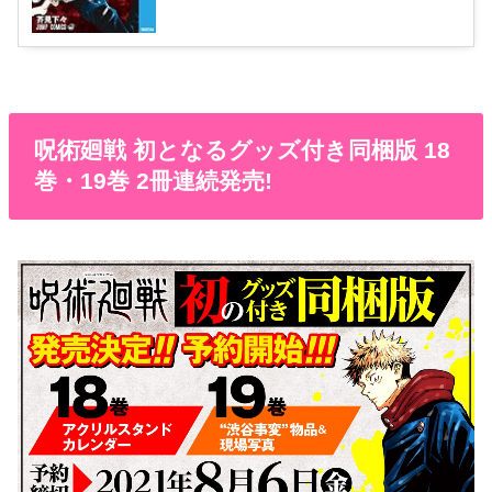
呪術廻戦 初となるグッズ付き同梱版 18
巻・19巻 2冊連続発売!