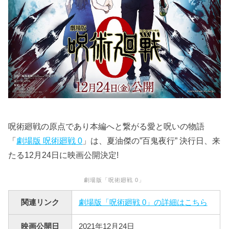
呪術廻戦の原点であり本編へと繋がる愛と呪いの物語
「
劇場版 呪術廻戦 0
」は、夏油傑の”百鬼夜行” 決行日、来
たる12月24日に映画公開決定!
劇場版「呪術廻戦 0」
関連リンク
劇場版「呪術廻戦 0」の詳細はこちら
映画公開日
2021年12月24日