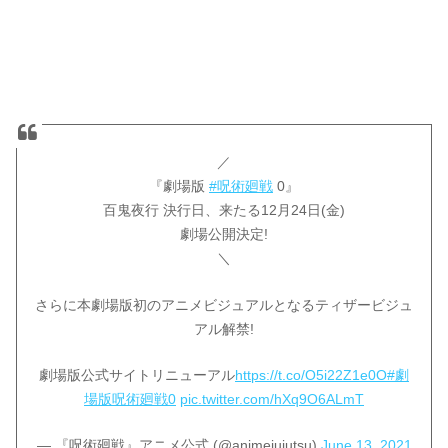
／
『劇場版
#呪術廻戦
0』
百鬼夜行 決行日、来たる12月24日(金)
劇場公開決定!
＼
さらに本劇場版初のアニメビジュアルとなるティザービジュ
アル解禁!
劇場版公式サイトリニューアル
https://t.co/O5i22Z1e0O
#劇
場版呪術廻戦0
pic.twitter.com/hXq9O6ALmT
— 『呪術廻戦』アニメ公式 (@animejujutsu)
June 13, 2021