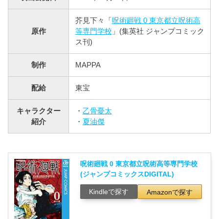
芥見下々「
呪術廻戦 0 東京都立呪術高
原作
等専門学校
」(集英社 ジャンプコミック
ス刊)
制作
MAPPA
配給
東宝
キャラクター
・
乙骨憂太
紹介
・
夏油傑
呪術廻戦 0 東京都立呪術高等専門学校
(ジャンプコミックスDIGITAL)
Kindleで探す
Amazonで探す