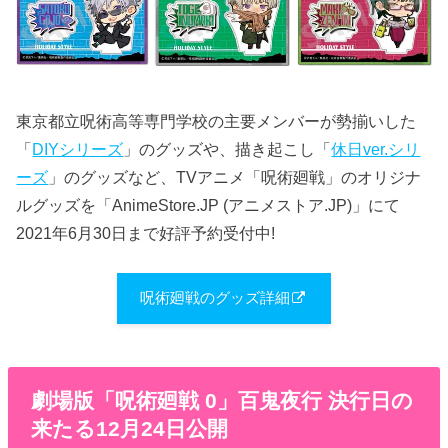
東京都立呪術高等専門学校の主要メンバーが勢揃いした
「
DIYシリーズ
」のグッズや、描き起こし「
休日ver.シリ
ーズ
」のグッズなど、TVアニメ「呪術廻戦」のオリジナ
ルグッズを「AnimeStore.JP (アニメストア.JP)」にて
2021年6月30日まで好評予約受付中!
呪術廻戦のグッズ詳細
劇場版「呪術廻戦 0」百鬼夜行 決行日の
来たる12月24日公開