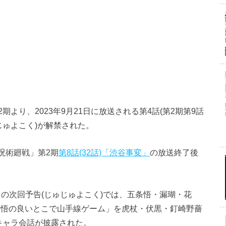
より、2023年9月21日に放送される第4話(第2期第9話
ゅじゅよこく)が解禁された。
「呪術廻戦」第2期
第8話(32話)「渋谷事変」
の放送終了後
」の次回予告(じゅじゅよこく)では、五条悟・漏瑚・花
条悟の良いとこで山手線ゲーム」を虎杖・伏黒・釘崎野薔
キャラ会話が披露された。