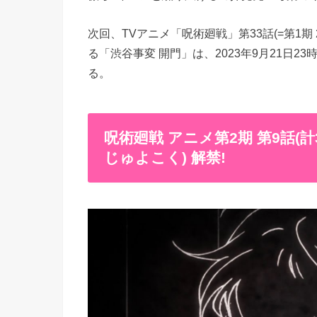
次回、TVアニメ「呪術廻戦」第33話(=第1期 24
る「渋谷事変 開門」は、2023年9月21日23
る。
呪術廻戦 アニメ第2期 第9話(
じゅよこく) 解禁!