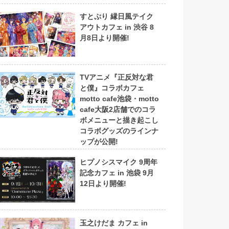
すとぷり 縁日風テイク
アウトカフェ in 渋谷 8
月8日より開催!
TVアニメ『正反対な君
と僕』コラボカフェ
motto cafe池袋・motto
cafe大阪2店舗でのコラ
ボメニューと描き起こし
コラボグッズのラインナ
ップが公開!
ヒプノシスマイク 9周年
記念カフェ in 池袋 9月
12日より開催!
玉之けだま カフェ in