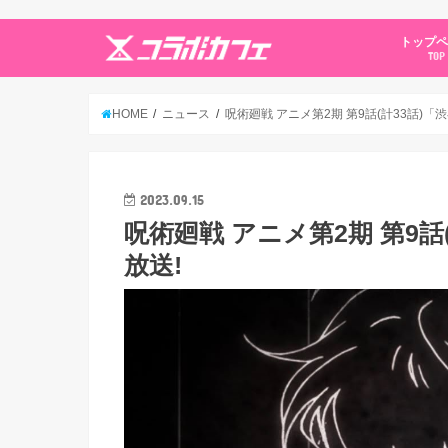
トップ
TOP
HOME
ニュース
呪術廻戦 アニメ第2期 第9話(計33話)「渋
2023.09.15
呪術廻戦 アニメ第2期 第9話
放送!