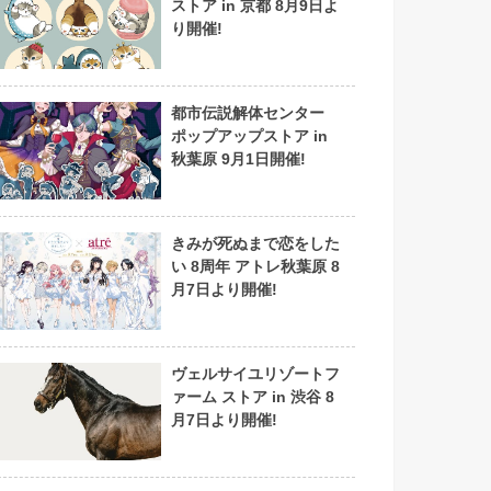
ストア in 京都 8月9日よ
り開催!
都市伝説解体センター
ポップアップストア in
秋葉原 9月1日開催!
きみが死ぬまで恋をした
い 8周年 アトレ秋葉原 8
月7日より開催!
ヴェルサイユリゾートフ
ァーム ストア in 渋谷 8
月7日より開催!