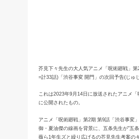
芥見下々先生の大人気アニメ「呪術廻戦」第2期
=計33話)「渋谷事変 開門」の次回予告(じ
これは2023年9月14日に放送されたアニメ
に公開されたもの。
アニメ「呪術廻戦」第2期 第9話「渋谷事変
御・夏油傑の線画を背景に、五条先生が”五
薇ら1年生ズと繰り広げるの芥見先生考案の