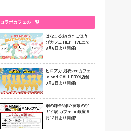
コラボカフェの一覧
はなまるおばけ ごほう
びカフェ HEP FIVEにて
8月6日より開催!
ヒロアカ 浴衣ver.カフェ
in and GALLERY4店舗
9月2日より開催!
鋼の錬金術師×黄泉のツ
ガイ展 カフェ in 銀座 8
月13日より開催!