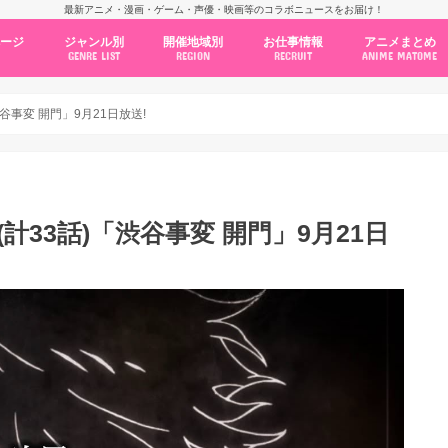
最新アニメ・漫画・ゲーム・声優・映画等のコラボニュースをお届け！
ページ
ジャンル別
開催地域別
お仕事情報
アニメまとめ
GENRE LIST
REGION
RECRUIT
ANIME MATOME
コラボカフェ
常設店舗
ポップアップストア
原画展・展示会
くじ / プライズ / ガチャ
店舗系コラボ
テーマパーク・遊園地
アニメ・漫画の期間限定イベント
グッズ
ファッション
コミック・ムック本
新作アニメ情報
ニュース
池袋
秋葉原
新宿
大阪
福岡
名古屋
カプコン
NSグループ
BENELIC
アニメイト
トランジットホールディングス
モトヤフーズ
TOWER RECORDS
タブリエ・マーケティング
GENDA GiGO Entertainment
谷事変 開門」9月21日放送!
(計33話)「渋谷事変 開門」9月21日