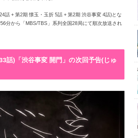
話 + 第2期 懐玉・玉折 5話 + 第2期 渋谷事変 4話)とな
時56分から「MBS/TBS」系列全国28局にて順次放送され
計33話)「渋谷事変 開門」の次回予告(じゅ